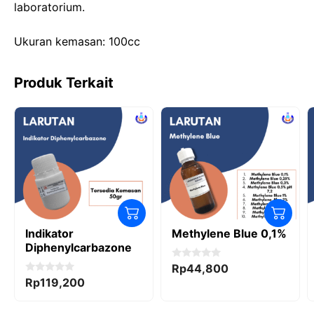
laboratorium.
o
n
p
k
Ukuran kemasan: 100cc
Produk Terkait
Indikator
Methylene Blue 0,1%
Diphenylcarbazone
0
Rp
44,800
o
0
Rp
119,200
u
o
t
u
o
t
f