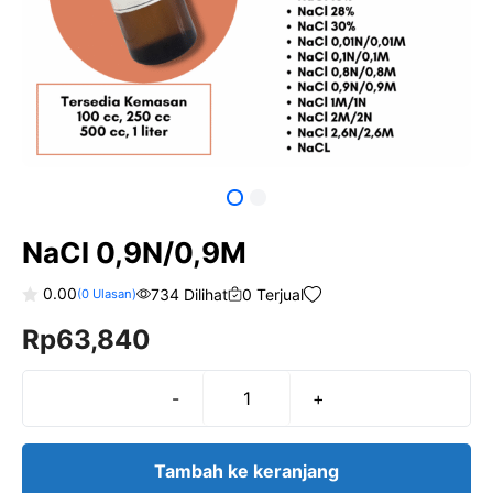
NaCl 0,9N/0,9M
0.00
734 Dilihat
0 Terjual
(
0
Ulasan)
0
Rp
63,840
o
u
t
o
f
-
+
Kuantitas
5
NaCl
0,9N/0,9M
Tambah ke keranjang