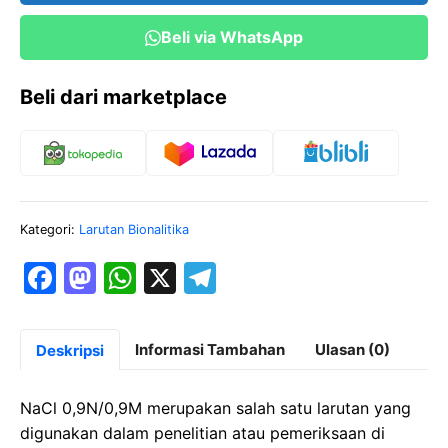
Beli via WhatsApp
Beli dari marketplace
Kategori:
Larutan Bionalitika
F
M
W
X
T
a
a
h
el
c
st
at
e
Informasi Tambahan
Ulasan (0)
Deskripsi
e
o
s
gr
b
d
A
a
NaCl 0,9N/0,9M merupakan salah satu larutan yang
o
o
p
m
digunakan dalam penelitian atau pemeriksaan di