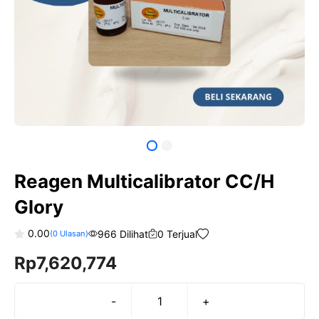
Reagen Multicalibrator CC/H
Glory
0.00
966 Dilihat
0 Terjual
(
0
Ulasan)
0
Rp
7,620,774
o
u
t
o
f
-
+
Kuantitas
5