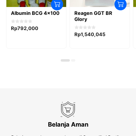
Albumin BCG 4×100
Reagen GGT BR
Glory
0
Rp
792,000
o
0
Rp
1,540,045
u
o
t
u
o
t
f
o
5
f
5
Belanja Aman