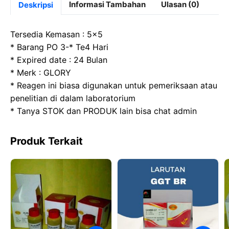
c
st
at
e
Informasi Tambahan
Ulasan (0)
Deskripsi
e
o
s
gr
b
d
A
a
Tersedia Kemasan : 5×5
o
o
p
m
* Barang PO 3-* Te4 Hari
* Expired date : 24 Bulan
o
n
p
* Merk : GLORY
k
* Reagen ini biasa digunakan untuk pemeriksaan atau
penelitian di dalam laboratorium
* Tanya STOK dan PRODUK lain bisa chat admin
Produk Terkait