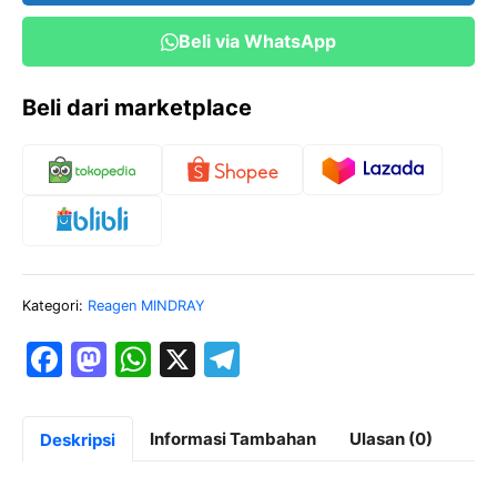
Beli via WhatsApp
Beli dari marketplace
Kategori:
Reagen MINDRAY
F
M
W
X
T
a
a
h
el
c
st
at
e
Informasi Tambahan
Ulasan (0)
Deskripsi
e
o
s
gr