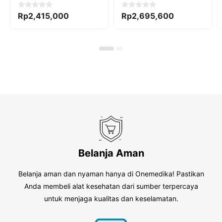
0
0
Rp
2,415,000
Rp
2,695,600
o
o
u
u
t
t
o
o
f
f
5
5
Belanja Aman
Belanja aman dan nyaman hanya di Onemedika! Pastikan
Anda membeli alat kesehatan dari sumber terpercaya
untuk menjaga kualitas dan keselamatan.