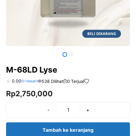
M-68LD Lyse
0.00
538 Dilihat
0 Terjual
(
0
Ulasan)
0
Rp
2,750,000
o
u
t
o
f
-
+
Kuantitas
5
M-
68LD
Tambah ke keranjang
Lyse