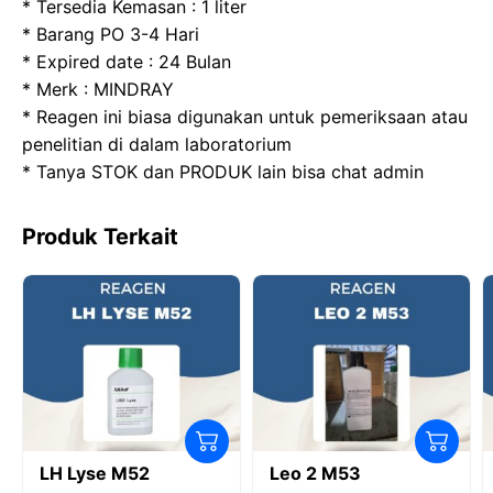
b
d
A
a
* Tersedia Kemasan : 1 liter
o
o
p
m
* Barang PO 3-4 Hari
* Expired date : 24 Bulan
o
n
p
* Merk : MINDRAY
k
* Reagen ini biasa digunakan untuk pemeriksaan atau
penelitian di dalam laboratorium
* Tanya STOK dan PRODUK lain bisa chat admin
Produk Terkait
LH Lyse M52
Leo 2 M53