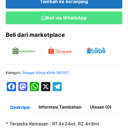
Tambah ke keranjang
Direct
Bioset
Beli via WhatsApp
Beli dari marketplace
Kategori:
Reagen Kimia Klinik BIOSET
F
M
W
X
T
a
a
h
el
c
st
at
e
Informasi Tambahan
Ulasan (0)
Deskripsi
e
o
s
gr
b
d
A
a
* Tersedia Kemasan : R1 4x24ml, R2 4x8ml