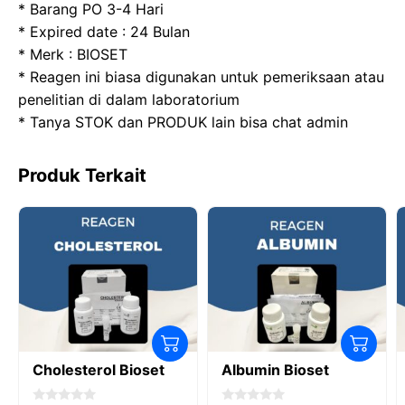
o
o
p
m
* Barang PO 3-4 Hari
* Expired date : 24 Bulan
o
n
p
* Merk : BIOSET
k
* Reagen ini biasa digunakan untuk pemeriksaan atau
penelitian di dalam laboratorium
* Tanya STOK dan PRODUK lain bisa chat admin
Produk Terkait
Cholesterol Bioset
Albumin Bioset