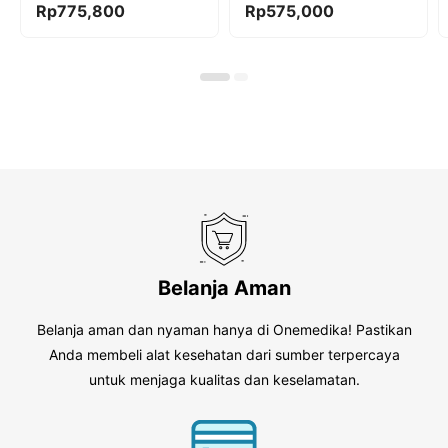
0
0
Rp
775,800
Rp
575,000
o
o
u
u
t
t
o
o
f
f
5
5
Belanja Aman
Belanja aman dan nyaman hanya di Onemedika! Pastikan
Anda membeli alat kesehatan dari sumber terpercaya
untuk menjaga kualitas dan keselamatan.