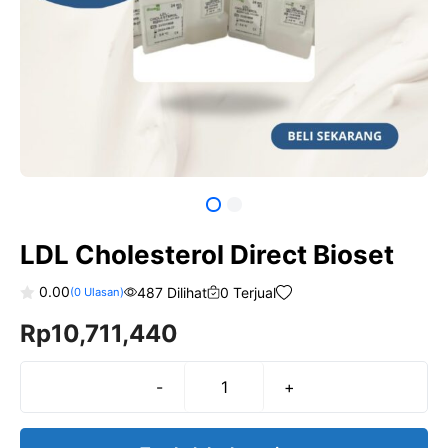
LDL Cholesterol Direct Bioset
0.00
487 Dilihat
0 Terjual
(
0
Ulasan)
0
Rp
10,711,440
o
u
t
o
f
-
+
Kuantitas
5
LDL
Cholesterol