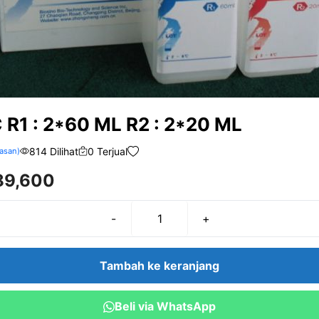
 R1 : 2*60 ML R2 : 2*20 ML
814 Dilihat
0 Terjual
asan)
89,600
-
+
Kuantitas
LDL-
C
Tambah ke keranjang
R1
:
Beli via WhatsApp
2*60