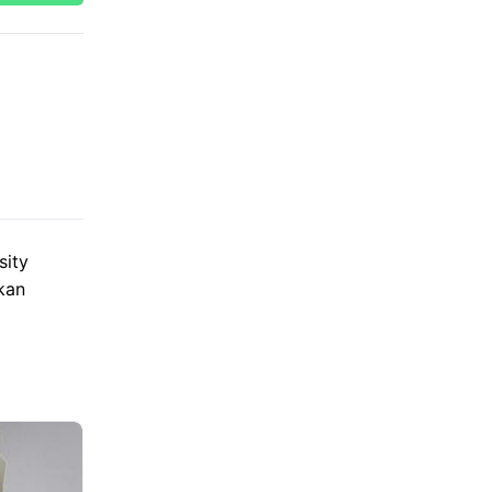
sity
kan