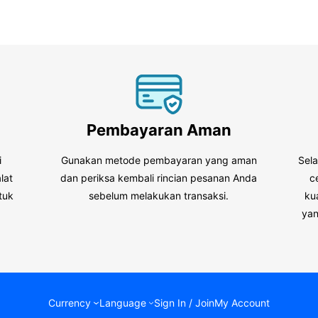
Pembayaran Aman
i
Gunakan metode pembayaran yang aman
Sel
lat
dan periksa kembali rincian pesanan Anda
c
tuk
sebelum melakukan transaksi.
ku
.
yan
Currency
Language
Sign In / Join
My Account