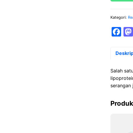
Kategori:
Re
F
a
c
Deskrip
e
b
Salah sat
o
lipoprotei
serangan 
o
k
Produk