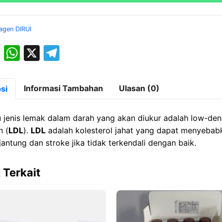
ML
R2
agen DIRUI
:
2*20
M
W
X
T
ML
a
h
el
st
at
e
Informasi Tambahan
Ulasan (0)
si
o
s
gr
d
A
a
u jenis lemak dalam darah yang akan diukur adalah low-den
o
p
m
n (
LDL
).
LDL
adalah kolesterol jahat yang dapat menyebab
jantung dan stroke jika tidak terkendali dengan baik.
n
p
 Terkait