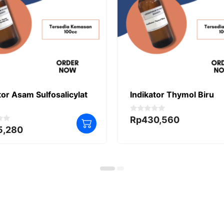
tor Asam Sulfosalicylat
Indikator Thymol Biru
0
Rp
430,560
o
5,280
u
t
o
f
5