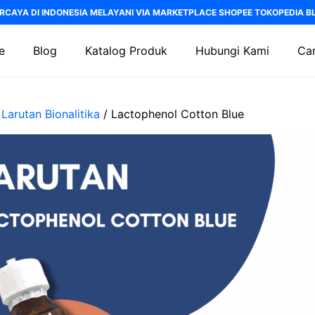
RCAYA DI INDONESIA MELAYANI VIA MARKETPLACE SHOPEE TOKOPEDIA BLI
e
Blog
Katalog Produk
Hubungi Kami
Car
/
Larutan Bionalitika
/ Lactophenol Cotton Blue