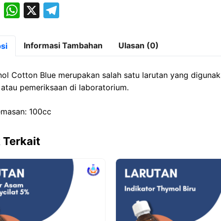
M
W
X
T
a
h
el
st
at
e
Informasi Tambahan
Ulasan (0)
si
o
s
gr
d
A
a
ol Cotton Blue merupakan salah satu larutan yang diguna
o
p
m
n atau pemeriksaan di laboratorium.
n
p
emasan: 100cc
 Terkait