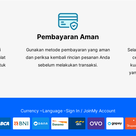
Pembayaran Aman
i
Gunakan metode pembayaran yang aman
Sel
lat
dan periksa kembali rincian pesanan Anda
c
tuk
sebelum melakukan transaksi.
ku
.
yan
Currency
Language
Sign In / Join
My Account