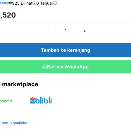
925 Dilihat
0 Terjual
asan)
,520
-
+
Kuantitas
Lactophenol
Cotton
Tambah ke keranjang
Blue
Beli via WhatsApp
ri marketplace
rutan Bionalitika