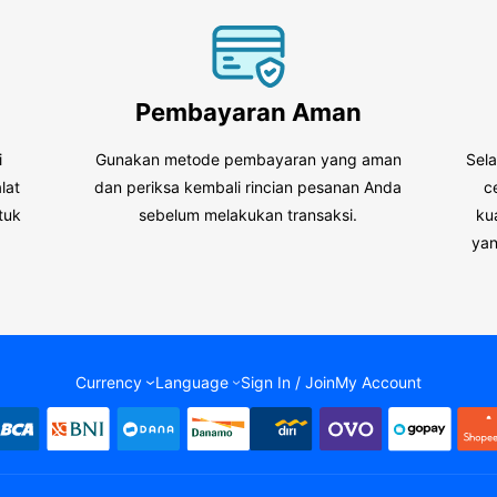
Pembayaran Aman
i
Gunakan metode pembayaran yang aman
Sel
lat
dan periksa kembali rincian pesanan Anda
c
tuk
sebelum melakukan transaksi.
ku
.
yan
Currency
Language
Sign In / Join
My Account