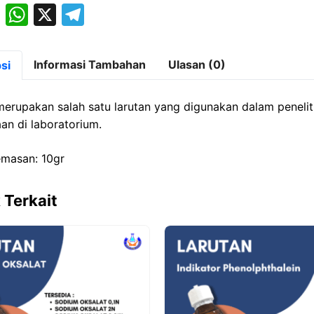
M
W
X
T
a
h
el
st
at
e
Informasi Tambahan
Ulasan (0)
si
o
s
gr
d
A
a
rupakan salah satu larutan yang digunakan dalam penelit
o
p
m
an di laboratorium.
n
p
masan: 10gr
 Terkait