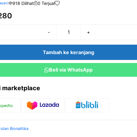
918 Dilihat
0 Terjual
asan)
280
-
+
Kuantitas
KH2PO4
Tambah ke keranjang
Beli via WhatsApp
ri marketplace
rutan Bionalitika