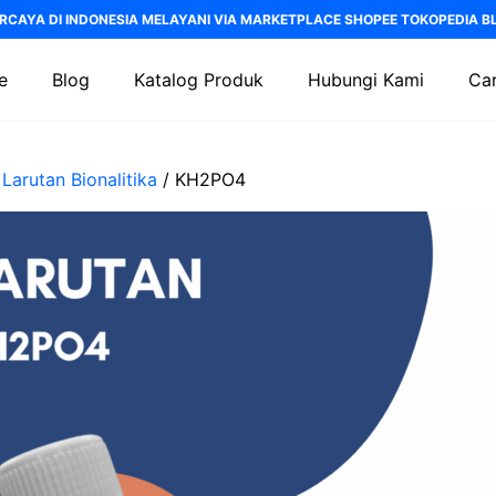
RCAYA DI INDONESIA MELAYANI VIA MARKETPLACE SHOPEE TOKOPEDIA BLI
e
Blog
Katalog Produk
Hubungi Kami
Car
/
Larutan Bionalitika
/ KH2PO4