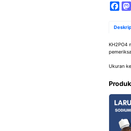
F
a
c
Deskrip
e
b
KH2PO4 me
o
pemeriksa
o
Ukuran ke
k
Produk