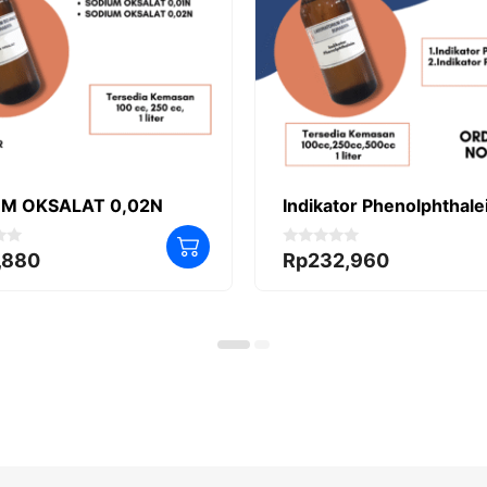
M OKSALAT 0,02N
Indikator Phenolphthale
0
,880
Rp
232,960
o
u
t
o
f
5