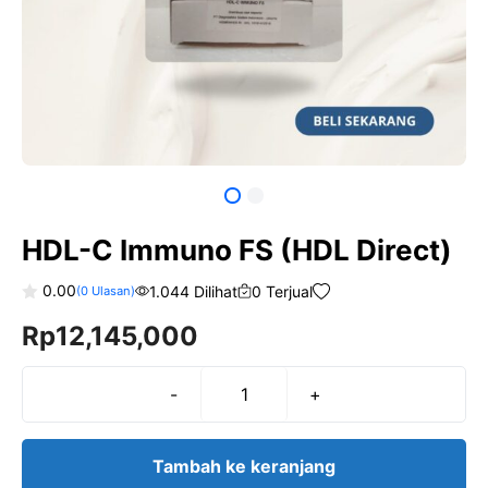
HDL-C Immuno FS (HDL Direct)
0.00
1.044 Dilihat
0 Terjual
(
0
Ulasan)
0
Rp
12,145,000
o
u
t
o
f
-
+
Kuantitas
5
HDL-
C
Tambah ke keranjang
Immuno