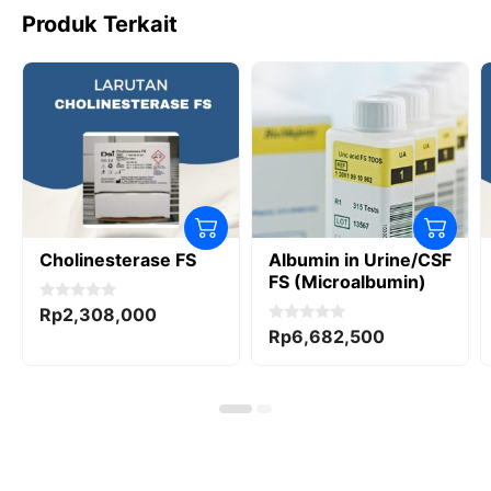
Produk Terkait
Cholinesterase FS
Albumin in Urine/CSF
FS (Microalbumin)
0
Rp
2,308,000
o
0
Rp
6,682,500
u
o
t
u
o
t
f
o
5
f
5