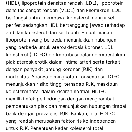
(HDL), lipoprotein densitas rendah (LDL), lipoprotein
o
n
p
densitas sangat rendah (VLDL) dan kilomikron. LDL
k
berfungsi untuk membawa kolesterol menuju sel
perifer, sedangkan HDL bertanggung jawab terhadap
ambilan kolesterol dari sel tubuh. Empat macam
lipoprotein yang berbeda menunjukkan hubungan
yang berbeda untuk aterosklerosis koroner. LDL-
kolesterol (LDL-C) berkontribusi dalam pembentukan
plak aterosklerotik dalam intima arteri serta terkait
dengan penyakit jantung koroner (PJK) dan
mortalitas. Adanya peningkatan konsentrasi LDL-C
menunjukkan risiko tinggi terhadap PJK, meskipun
kolesterol total dalam kisaran normal. HDL-C
memiliki efek perlindungan dengan menghambat
pembentukan plak dan menunjukkan hubungan timbal
balik dengan prevalensi PJK. Bahkan, nilai HDL-C
yang rendah merupakan faktor risiko independen
untuk PJK. Penentuan kadar kolesterol total