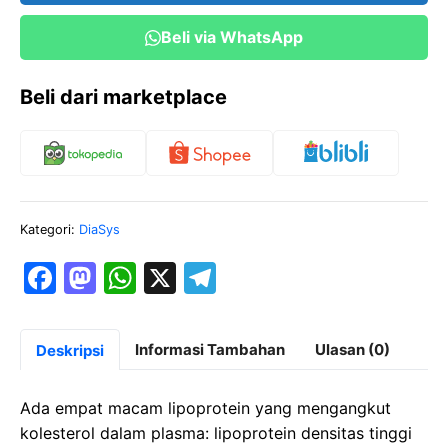
FS
Beli via WhatsApp
(HDL
Direct)
Beli dari marketplace
Kategori:
DiaSys
F
M
W
X
T
a
a
h
el
c
st
at
e
Informasi Tambahan
Ulasan (0)
Deskripsi
e
o
s
gr
b
d
A
a
Ada empat macam lipoprotein yang mengangkut
o
o
p
m
kolesterol dalam plasma: lipoprotein densitas tinggi