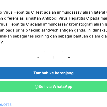
9
to Virus Hepatitis C Test adalah immunoassay aliran lateral
an diferensiasi simultan Antibodi Virus Hepatitis C pada ma
Virus Hepatitis C adalah immunoassay kromatografi aliran la
an pada prinsip teknik sandwich antigen ganda. Ini dimak
unakan sebagai tes skrining dan sebagai bantuan dalam di
V.
-
+
Kuantitas
Hcv
Rapid
Tambah ke keranjang
Test
Cassette
Beli via WhatsApp
ONOTES