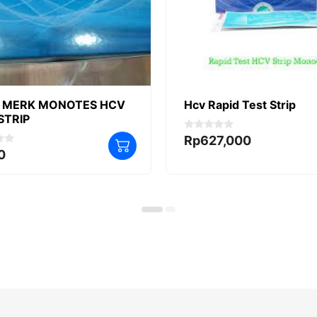
D MERK MONOTES HCV
Hcv Rapid Test Strip
STRIP
0
Rp
627,000
o
0
u
t
o
f
5