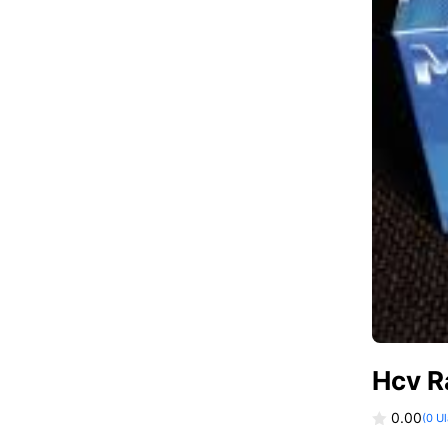
Hcv R
0.00
(
0
Ul
0