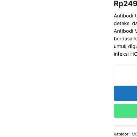
Rp
24
o
u
t
o
Antibodi 
f
deteksi d
5
Antibodi 
berdasark
untuk dig
infeksi HC
Kategori:
M