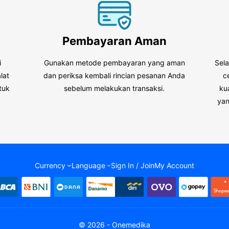
Pembayaran Aman
i
Gunakan metode pembayaran yang aman
Sel
lat
dan periksa kembali rincian pesanan Anda
c
tuk
sebelum melakukan transaksi.
ku
.
yan
Currency
Language
Sign In / Join
My Account
© 2026 - Onemedika