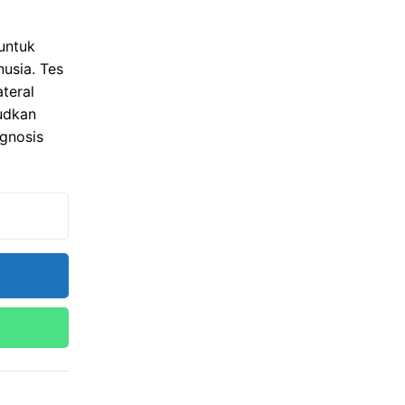
 untuk
nusia. Tes
teral
sudkan
agnosis