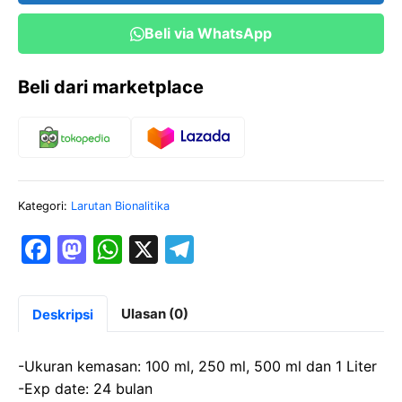
Beli via WhatsApp
Beli dari marketplace
Kategori:
Larutan Bionalitika
F
M
W
X
T
a
a
h
el
c
st
at
e
Ulasan (0)
Deskripsi
e
o
s
gr
b
d
A
a
-Ukuran kemasan: 100 ml, 250 ml, 500 ml dan 1 Liter
o
o
p
m
-Exp date: 24 bulan