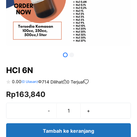
HCl 6N
0.00
714 Dilihat
0 Terjual
(
0
Ulasan)
0
Rp
163,840
o
u
t
o
f
-
+
Kuantitas
5
HCl
6N
Tambah ke keranjang