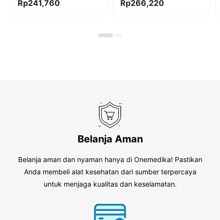
0
0
Rp
241,760
Rp
266,220
o
o
u
u
t
t
o
o
f
f
5
5
Belanja Aman
Belanja aman dan nyaman hanya di Onemedika! Pastikan
Anda membeli alat kesehatan dari sumber terpercaya
untuk menjaga kualitas dan keselamatan.