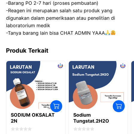
-Barang PO 2-7 hari (proses pembuatan)
o
n
p
-Reagen ini merupakan salah satu produk yang
k
digunakan dalam pemeriksaan atau penelitian di
laboratorium medik
-Tanya barang lain bisa CHAT ADMIN YAAA
Produk Terkait
SODIUM OKSALAT
Sodium
2N
Tungstat.2H2O