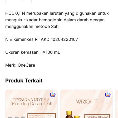
e
o
s
gr
b
d
A
a
HCL 0,1 N merupakan larutan yang digunakan untuk
o
o
p
m
mengukur kadar hemoglobin dalam darah dengan
menggunakan metode Sahli.
o
n
p
k
NIE Kemenkes RI: AKD 10204220107
Ukuran kemasan: 1×100 mL
Merk: OneCare
Produk Terkait