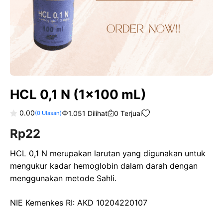
HCL 0,1 N (1×100 mL)
0.00
1.051 Dilihat
0 Terjual
(
0
Ulasan)
0
Rp
22
o
u
t
o
HCL 0,1 N merupakan larutan yang digunakan untuk
f
mengukur kadar hemoglobin dalam darah dengan
5
menggunakan metode Sahli.
NIE Kemenkes RI: AKD 10204220107