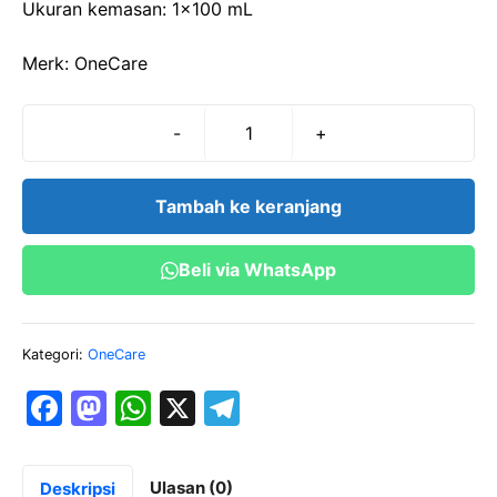
Ukuran kemasan: 1×100 mL
Merk: OneCare
-
+
Kuantitas
HCL
0,1
Tambah ke keranjang
N
(1x100
Beli via WhatsApp
mL)
Kategori:
OneCare
F
M
W
X
T
a
a
h
el
c
st
at
e
Ulasan (0)
Deskripsi