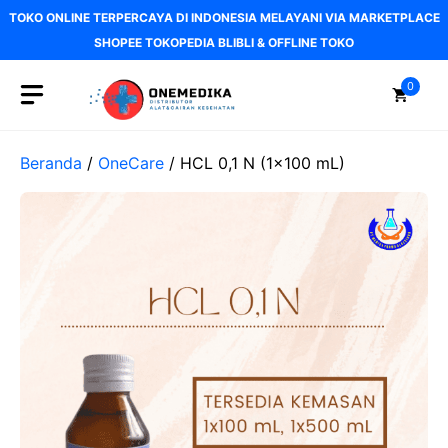
Langsung
TOKO ONLINE TERPERCAYA DI INDONESIA MELAYANI VIA MARKETPLACE
ke
SHOPEE TOKOPEDIA BLIBLI & OFFLINE TOKO
isi
0
Beranda
/
OneCare
/ HCL 0,1 N (1×100 mL)