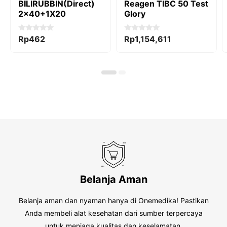
BILIRUBBIN(Direct)
Reagen TIBC 50 Test
2×40+1X20
Glory
0
0
Rp
462
Rp
1,154,611
o
o
u
u
t
t
o
o
f
f
5
5
Belanja Aman
Belanja aman dan nyaman hanya di Onemedika! Pastikan
Anda membeli alat kesehatan dari sumber terpercaya
untuk menjaga kualitas dan keselamatan.