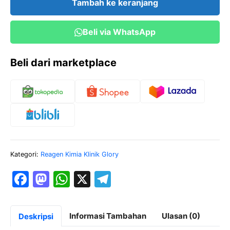
Tambah ke keranjang
100
tests
Beli via WhatsApp
Glory
Beli dari marketplace
Kategori:
Reagen Kimia Klinik Glory
F
M
W
X
T
a
a
h
el
c
st
at
e
Informasi Tambahan
Ulasan (0)
Deskripsi
e
o
s
gr