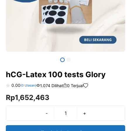
hCG-Latex 100 tests Glory
0.00
1.074 Dilihat
0 Terjual
(
0
Ulasan)
0
Rp
1,652,463
o
u
t
o
f
-
+
Kuantitas
5
hCG-
Latex