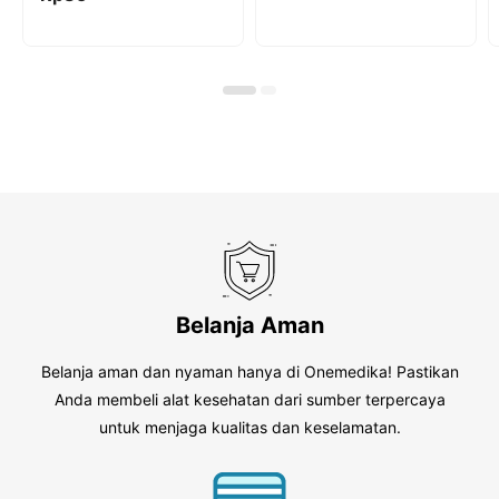
o
t
u
o
t
f
o
5
f
5
Belanja Aman
Belanja aman dan nyaman hanya di Onemedika! Pastikan
Anda membeli alat kesehatan dari sumber terpercaya
untuk menjaga kualitas dan keselamatan.