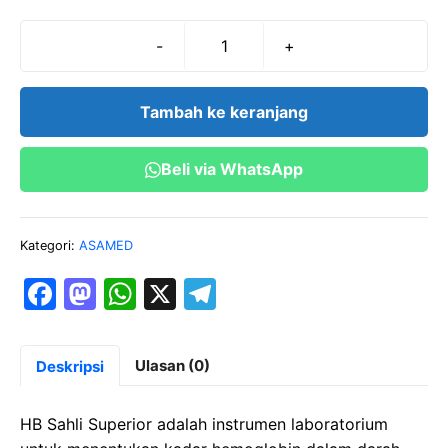
-
+
Kuantitas
HB
SAHLI
Tambah ke keranjang
SUPERIOR-
ASA
Beli via WhatsApp
Kategori:
ASAMED
F
M
W
X
T
a
a
h
el
c
st
at
e
Ulasan (0)
Deskripsi
e
o
s
gr
b
d
A
a
HB Sahli Superior adalah instrumen laboratorium