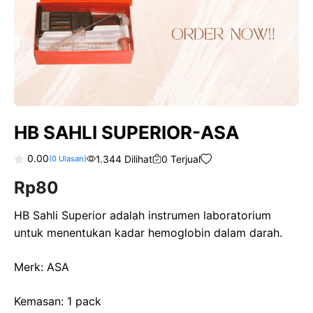
HB SAHLI SUPERIOR-ASA
0.00
1.344 Dilihat
0 Terjual
(
0
Ulasan)
0
Rp
80
o
u
t
o
HB Sahli Superior adalah instrumen laboratorium
f
untuk menentukan kadar hemoglobin dalam darah.
5
Merk: ASA
Kemasan: 1 pack