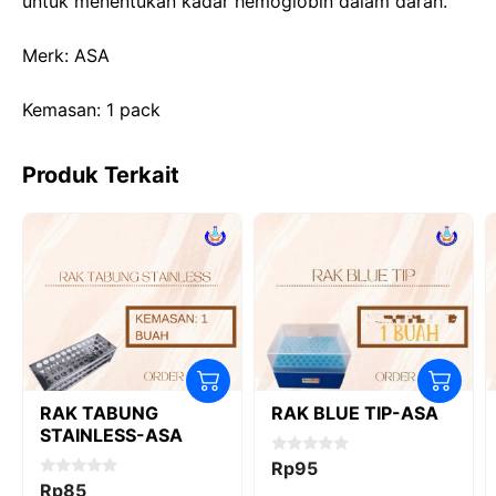
o
o
p
m
untuk menentukan kadar hemoglobin dalam darah.
o
n
p
Merk: ASA
k
Kemasan: 1 pack
Produk Terkait
RAK TABUNG
RAK BLUE TIP-ASA
STAINLESS-ASA
0
Rp
95
o
0
Rp
85
u