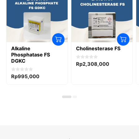
Alkaline
Cholinesterase FS
Phosphatase FS
DGKC
0
Rp
2,308,000
o
u
t
0
Rp
995,000
o
o
f
u
5
t
o
f
5