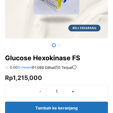
Glucose Hexokinase FS
0.00
1.089 Dilihat
0 Terjual
(
0
Ulasan)
0
Rp
1,215,000
o
u
t
o
f
-
+
Kuantitas
5
Glucose
Hexokinase
Tambah ke keranjang
FS