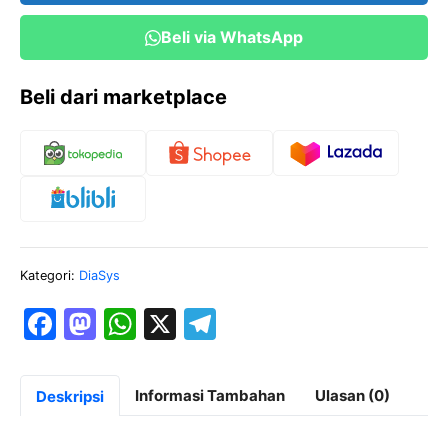
Beli via WhatsApp
Beli dari marketplace
Kategori:
DiaSys
F
M
W
X
T
a
a
h
el
c
st
at
e
Informasi Tambahan
Ulasan (0)
Deskripsi
e
o
s
gr