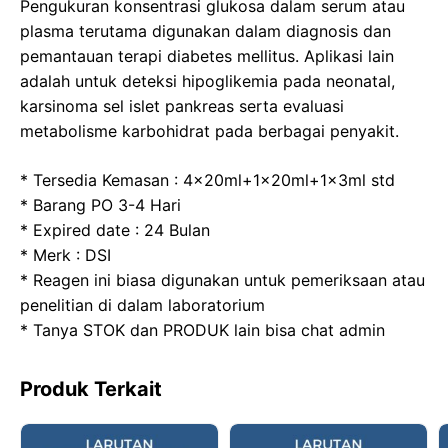
b
d
A
a
Pengukuran konsentrasi glukosa dalam serum atau
o
o
p
m
plasma terutama digunakan dalam diagnosis dan
pemantauan terapi diabetes mellitus. Aplikasi lain
o
n
p
adalah untuk deteksi hipoglikemia pada neonatal,
k
karsinoma sel islet pankreas serta evaluasi
metabolisme karbohidrat pada berbagai penyakit.
* Tersedia Kemasan : 4x20ml+1x20ml+1x3ml std
* Barang PO 3-4 Hari
* Expired date : 24 Bulan
* Merk : DSI
* Reagen ini biasa digunakan untuk pemeriksaan atau
penelitian di dalam laboratorium
* Tanya STOK dan PRODUK lain bisa chat admin
Produk Terkait