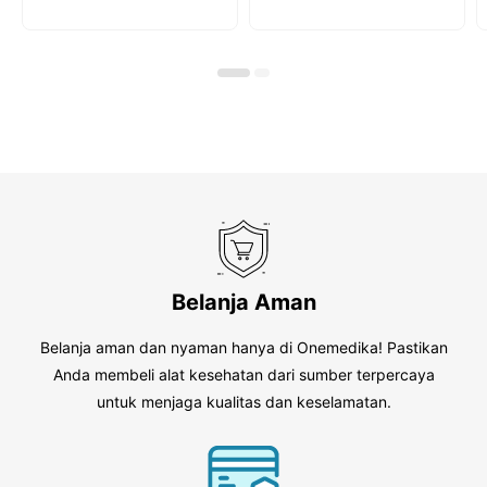
u
u
t
t
o
o
f
f
5
5
Belanja Aman
Belanja aman dan nyaman hanya di Onemedika! Pastikan
Anda membeli alat kesehatan dari sumber terpercaya
untuk menjaga kualitas dan keselamatan.