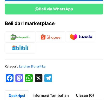
Beli via WhatsApp
Beli dari marketplace
Kategori:
Larutan Bionalitika
F
M
W
X
T
a
a
h
el
c
st
at
e
Informasi Tambahan
Ulasan (0)
Deskripsi
e
o
s
gr