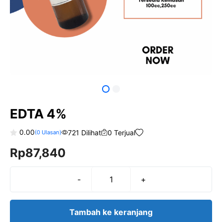
EDTA 4%
0.00
721 Dilihat
0 Terjual
(
0
Ulasan)
0
Rp
87,840
o
u
t
o
f
-
+
Kuantitas
5
EDTA
4%
Tambah ke keranjang