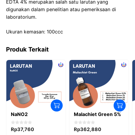
b
d
A
a
EDTA 4% merupakan salah satu larutan yang
o
o
p
m
digunakan dalam penelitian atau pemeriksaan di
laboratorium.
o
n
p
k
Ukuran kemasan: 100ccc
Produk Terkait
NaNO2
Malachiet Green 5%
0
0
Rp
37,760
Rp
362,880
o
o