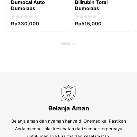
Dumocal Auto
Bilirubin Total
Dumolabs
Dumolabs
0
0
Rp
330,000
Rp
515,000
o
o
u
u
t
t
o
o
f
f
5
5
Belanja Aman
Belanja aman dan nyaman hanya di Onemedika! Pastikan
Anda membeli alat kesehatan dari sumber terpercaya
untuk menjaga kualitas dan keselamatan.