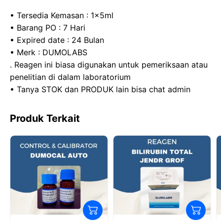
b
d
A
a
• Tersedia Kemasan : 1x5ml
o
o
p
m
• Barang PO : 7 Hari
• Expired date : 24 Bulan
o
n
p
• Merk : DUMOLABS
k
. Reagen ini biasa digunakan untuk pemeriksaan atau
penelitian di dalam laboratorium
• Tanya STOK dan PRODUK lain bisa chat admin
Produk Terkait