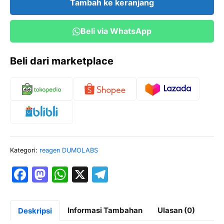
Tambah ke keranjang
Dumolabs
Beli via WhatsApp
Beli dari marketplace
Kategori:
reagen DUMOLABS
F
M
W
X
T
a
a
h
el
c
st
at
e
Informasi Tambahan
Ulasan (0)
Deskripsi
e
o
s
gr