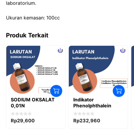
laboratorium.
o
n
p
k
Ukuran kemasan: 100cc
Produk Terkait
SODIUM OKSALAT
Indikator
0,01N
Phenolphthalein
0
0
Rp
29,600
Rp
232,960
o
o
u
u
t
t