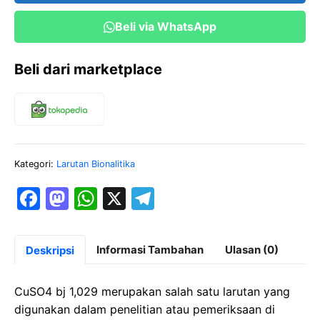
Beli via WhatsApp
Beli dari marketplace
Kategori:
Larutan Bionalitika
F
M
W
X
T
a
a
h
el
c
st
at
e
Informasi Tambahan
Ulasan (0)
Deskripsi
e
o
s
gr
b
d
A
a
CuSO4 bj 1,029 merupakan salah satu larutan yang
o
o
p
m
digunakan dalam penelitian atau pemeriksaan di