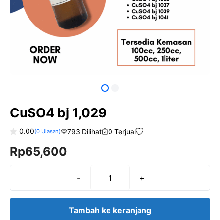
CuSO4 bj 1,029
0.00
793 Dilihat
0 Terjual
(
0
Ulasan)
0
Rp
65,600
o
u
t
o
f
-
+
Kuantitas
5
CuSO4
bj
Tambah ke keranjang
1,029