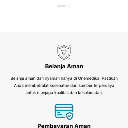
o
o
f
f
5
5
Belanja Aman
Belanja aman dan nyaman hanya di Onemedika! Pastikan
Anda membeli alat kesehatan dari sumber terpercaya
untuk menjaga kualitas dan keselamatan.
Pembayaran Aman