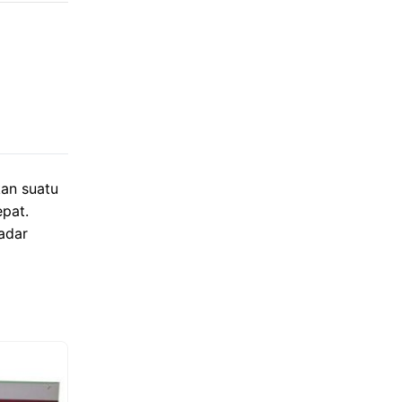
an suatu
epat.
adar