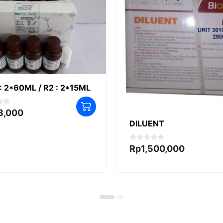
: 2*60ML / R2 : 2*15ML
3,000
DILUENT
0
Rp
1,500,000
o
u
t
o
f
5