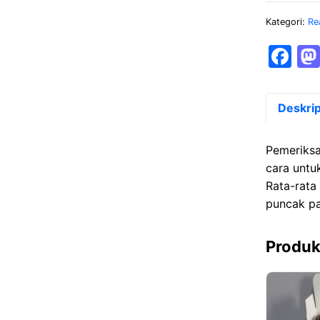
Kategori:
Re
F
a
c
Deskrip
e
b
Pemeriksa
o
cara untu
Rata-rata
o
puncak pa
k
Produk