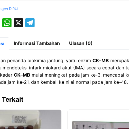
:
agen DIRUI
2*15
ML
M
W
X
T
a
h
el
st
at
e
Informasi Tambahan
Ulasan (0)
si
o
s
gr
d
A
a
an penanda biokimia jantung, yaitu enzim
CK
–
MB
merupak
o
p
m
k mendeteksi infark miokard akut (IMA) secara cepat dan t
 kadar
CK
–
MB
mulai meningkat pada jam ke-3, mencapai k
n
p
da jam ke-21, dan kembali ke nilai normal pada jam ke-48.
 Terkait