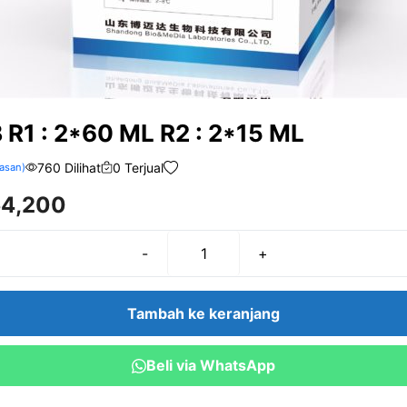
R1 : 2*60 ML R2 : 2*15 ML
760 Dilihat
0 Terjual
asan)
54,200
-
+
Kuantitas
CKMB
R1
Tambah ke keranjang
:
2*60
Beli via WhatsApp
ML
R2