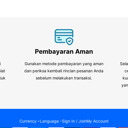
Pembayaran Aman
i
Gunakan metode pembayaran yang aman
Sel
lat
dan periksa kembali rincian pesanan Anda
c
tuk
sebelum melakukan transaksi.
ku
.
yan
Currency
Language
Sign In / Join
My Account