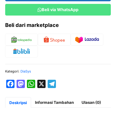
Beli via WhatsApp
Beli dari marketplace
Kategori:
DiaSys
F
M
W
X
T
a
a
h
el
c
st
at
e
Informasi Tambahan
Ulasan (0)
Deskripsi
e
o
s
gr