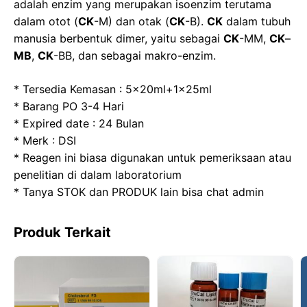
b
d
A
a
adalah enzim yang merupakan isoenzim terutama
o
o
p
m
dalam otot (
CK
-M) dan otak (
CK
-B).
CK
dalam tubuh
manusia berbentuk dimer, yaitu sebagai
CK
-MM,
CK
–
o
n
p
MB
,
CK
-BB, dan sebagai makro-enzim.
k
* Tersedia Kemasan : 5x20ml+1x25ml
* Barang PO 3-4 Hari
* Expired date : 24 Bulan
* Merk : DSI
* Reagen ini biasa digunakan untuk pemeriksaan atau
penelitian di dalam laboratorium
* Tanya STOK dan PRODUK lain bisa chat admin
Produk Terkait