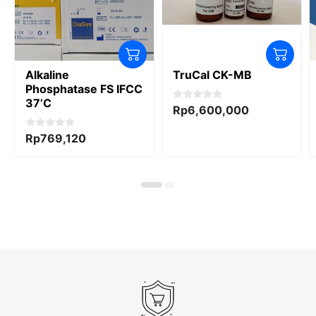
Alkaline
TruCal CK-MB
Phosphatase FS IFCC
37’C
0
Rp
6,600,000
o
u
t
0
Rp
769,120
o
o
f
u
5
t
o
f
5