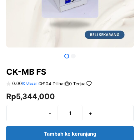
CK-MB FS
0.00
904 Dilihat
0 Terjual
(
0
Ulasan)
0
Rp
5,344,000
o
u
t
o
f
-
+
Kuantitas
5
CK-
MB
Tambah ke keranjang
FS