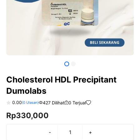
Cholesterol HDL Precipitant
Dumolabs
0.00
427 Dilihat
0 Terjual
(
0
Ulasan)
0
Rp
330,000
o
u
t
o
f
-
+
Kuantitas
5