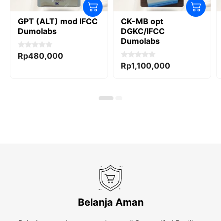
GPT (ALT) mod IFCC
CK-MB opt
Dumolabs
DGKC/IFCC
Dumolabs
0
Rp
480,000
o
0
Rp
1,100,000
u
o
t
u
o
t
f
o
5
f
5
Belanja Aman