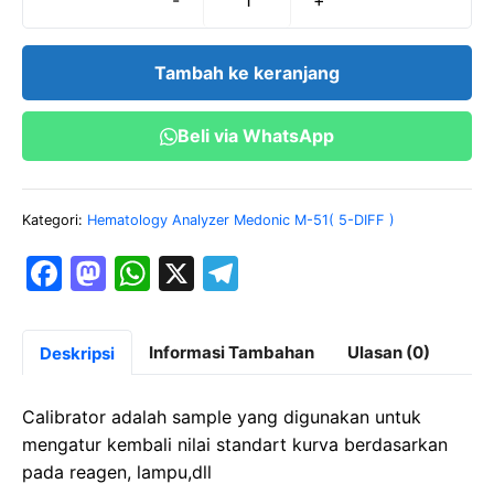
Kuantitas
5
CALIBRATOR
3
Tambah ke keranjang
DIFF
HEMATOLOGY
Beli via WhatsApp
2
x
3
Kategori:
Hematology Analyzer Medonic M-51( 5-DIFF )
ML
F
M
W
X
T
a
a
h
el
c
st
at
e
Informasi Tambahan
Ulasan (0)
Deskripsi
e
o
s
gr
b
d
A
a
Calibrator adalah sample yang digunakan untuk
o
o
p
m
mengatur kembali nilai standart kurva berdasarkan
pada reagen, lampu,dll
o
n
p