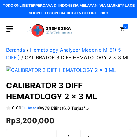
Langsung
TOKO ONLINE TERPERCAYA DI INDONESIA MELAYANI VIA MARKETPLACE
ke
SHOPEE TOKOPEDIA BLIBLI & OFFLINE TOKO
isi
0
Beranda
/
Hematology Analyzer Medonic M-51( 5-
DIFF )
/ CALIBRATOR 3 DIFF HEMATOLOGY 2 x 3 ML
CALIBRATOR 3 DIFF
HEMATOLOGY 2 x 3 ML
0.00
978 Dilihat
0 Terjual
(
0
Ulasan)
0
Rp
3,200,000
o
u
t
o
f
-
+