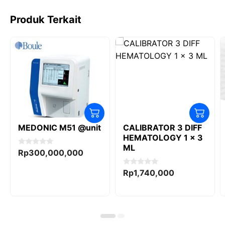
k
Produk Terkait
MEDONIC M51 @unit
CALIBRATOR 3 DIFF
HEMATOLOGY 1 x 3
ML
0
Rp
300,000,000
o
u
t
0
Rp
1,740,000
o
o
f
u
5
t
o
f
5