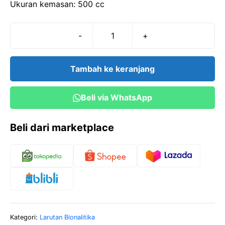
Ukuran kemasan: 500 cc
-
+
Kuantitas
Buffer
pH
Tambah ke keranjang
8
(500
Beli via WhatsApp
cc)
Beli dari marketplace
Kategori:
Larutan Bionalitika