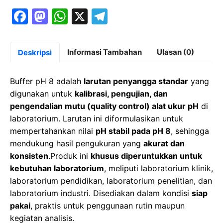
F
M
W
X
T
a
a
h
el
c
st
at
e
Informasi Tambahan
Ulasan (0)
Deskripsi
e
o
s
gr
b
d
A
a
Buffer pH 8 adalah
larutan penyangga standar
yang
o
o
p
m
digunakan untuk
kalibrasi, pengujian, dan
pengendalian mutu (quality control) alat ukur pH
di
o
n
p
laboratorium. Larutan ini diformulasikan untuk
k
mempertahankan nilai
pH stabil pada pH 8
, sehingga
mendukung hasil pengukuran yang
akurat dan
konsisten
.Produk ini
khusus diperuntukkan untuk
kebutuhan laboratorium
, meliputi laboratorium klinik,
laboratorium pendidikan, laboratorium penelitian, dan
laboratorium industri. Disediakan dalam kondisi
siap
pakai
, praktis untuk penggunaan rutin maupun
kegiatan analisis.