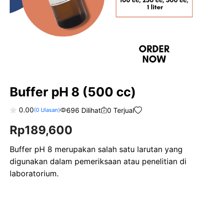
Buffer pH 8 (500 cc)
0.00
696 Dilihat
0 Terjual
(
0
Ulasan)
0
Rp
189,600
o
u
t
o
Buffer pH 8 merupakan salah satu larutan yang
f
digunakan dalam pemeriksaan atau penelitian di
5
laboratorium.