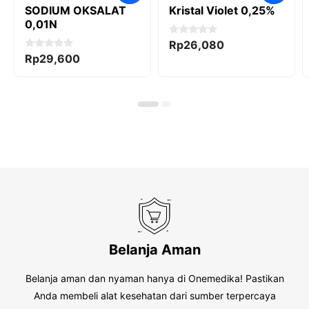
SODIUM OKSALAT
Kristal Violet 0,25%
0,01N
0
Rp
26,080
o
0
Rp
29,600
u
o
t
u
o
t
f
o
5
f
5
Belanja Aman
Belanja aman dan nyaman hanya di Onemedika! Pastikan
Anda membeli alat kesehatan dari sumber terpercaya