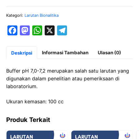
Kategori:
Larutan Bionalitika
F
M
W
X
T
a
a
h
el
c
st
at
e
Informasi Tambahan
Ulasan (0)
Deskripsi
e
o
s
gr
b
d
A
a
Buffer pH 7,0-7,2 merupakan salah satu larutan yang
o
o
p
m
digunakan dalam penelitian atau pemeriksaan di
laboratorium.
o
n
p
k
Ukuran kemasan: 100 cc
Produk Terkait