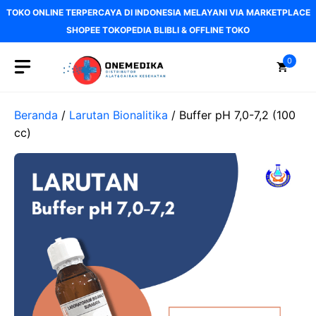
Langsung
TOKO ONLINE TERPERCAYA DI INDONESIA MELAYANI VIA MARKETPLACE
ke
SHOPEE TOKOPEDIA BLIBLI & OFFLINE TOKO
isi
0
Beranda
/
Larutan Bionalitika
/ Buffer pH 7,0-7,2 (100
cc)