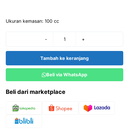
Ukuran kemasan: 100 cc
-
+
Kuantitas
Buffer
pH
Tambah ke keranjang
7,0-
7,2
Beli via WhatsApp
(100
cc)
Beli dari marketplace