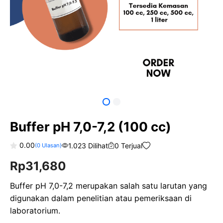
Buffer pH 7,0-7,2 (100 cc)
0.00
1.023 Dilihat
0 Terjual
(
0
Ulasan)
0
Rp
31,680
o
u
t
o
Buffer pH 7,0-7,2 merupakan salah satu larutan yang
f
digunakan dalam penelitian atau pemeriksaan di
5
laboratorium.