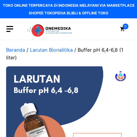
Langsung
TOKO ONLINE TERPERCAYA DI INDONESIA MELAYANI VIA MARKETPLACE
ke
SHOPEE TOKOPEDIA BLIBLI & OFFLINE TOKO
isi
0
Beranda
/
Larutan Bionalitika
/ Buffer pH 6,4-6,8 (1
liter)