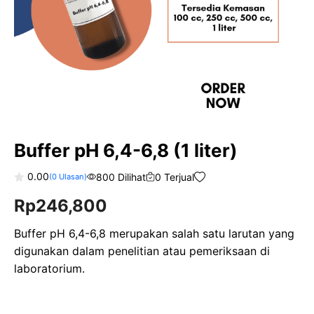
Buffer pH 6,4-6,8 (1 liter)
0.00
800 Dilihat
0 Terjual
(
0
Ulasan)
0
Rp
246,800
o
u
t
o
Buffer pH 6,4-6,8 merupakan salah satu larutan yang
f
digunakan dalam penelitian atau pemeriksaan di
5
laboratorium.