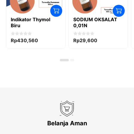
Indikator Thymol
SODIUM OKSALAT
Biru
0,01N
0
0
Rp
430,560
Rp
29,600
o
o
u
u
t
t
o
o
f
f
5
5
Belanja Aman