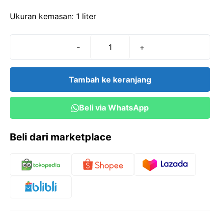
Ukuran kemasan: 1 liter
-
+
Kuantitas
Buffer
pH
Tambah ke keranjang
6,4-
6,8
Beli via WhatsApp
(1
liter)
Beli dari marketplace