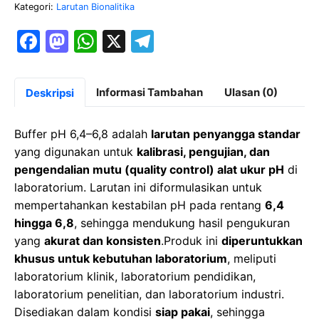
Kategori:
Larutan Bionalitika
F
M
W
X
T
a
a
h
el
c
st
at
e
Informasi Tambahan
Ulasan (0)
Deskripsi
e
o
s
gr
b
d
A
a
Buffer pH 6,4–6,8 adalah
larutan penyangga standar
o
o
p
m
yang digunakan untuk
kalibrasi, pengujian, dan
pengendalian mutu (quality control) alat ukur pH
di
o
n
p
laboratorium. Larutan ini diformulasikan untuk
k
mempertahankan kestabilan pH pada rentang
6,4
hingga 6,8
, sehingga mendukung hasil pengukuran
yang
akurat dan konsisten
.Produk ini
diperuntukkan
khusus untuk kebutuhan laboratorium
, meliputi
laboratorium klinik, laboratorium pendidikan,
laboratorium penelitian, dan laboratorium industri.
Disediakan dalam kondisi
siap pakai
, sehingga