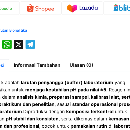
rutan Bionalitika
M
W
X
T
a
h
el
st
at
e
Informasi Tambahan
Ulasan (0)
si
o
s
gr
d
A
a
 5 adalah
larutan penyangga (buffer) laboratorium
yang
o
p
m
sikan untuk
menjaga kestabilan pH pada nilai ±5
. Reagen in
n dalam
analisis kimia, preparasi sampel, kalibrasi alat, ser
n
p
praktikum dan penelitian
, sesuai
standar operasional pro
oratorium
.Diproduksi dengan
komposisi terkontrol
untuk
kan
pH stabil dan konsisten
, serta dikemas dalam
kemasan 
 dan profesional
, cocok untuk
pemakaian rutin
di
labora