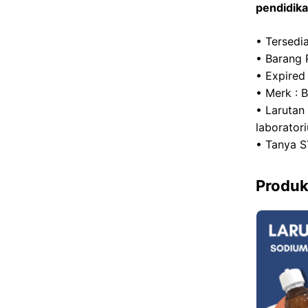
pendidikan
• Tersedia
• Barang 
• Expired
• Merk : 
• Larutan
laborator
• Tanya S
Produk