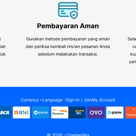
Pembayaran Aman
i
Gunakan metode pembayaran yang aman
Sel
lat
dan periksa kembali rincian pesanan Anda
c
tuk
sebelum melakukan transaksi.
ku
.
yan
Currency
Language
Sign In / Join
My Account
© 2026 - Onemedika