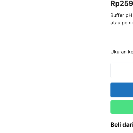
Rp
259
o
u
t
o
Buffer pH
f
atau peme
5
Ukuran k
Beli da