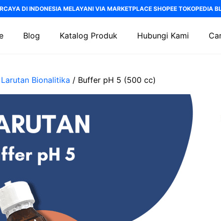
RCAYA DI INDONESIA MELAYANI VIA MARKETPLACE SHOPEE TOKOPEDIA BLI
e
Blog
Katalog Produk
Hubungi Kami
Car
/
Larutan Bionalitika
/ Buffer pH 5 (500 cc)