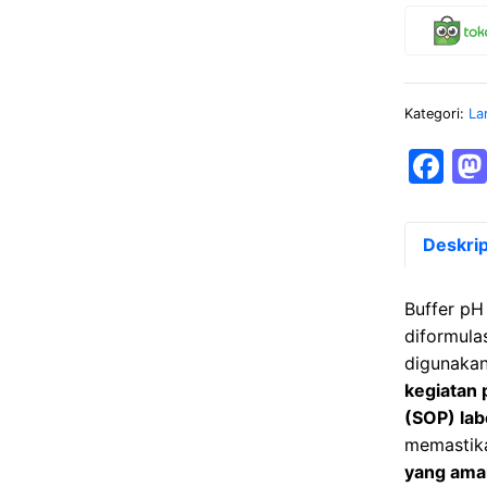
Kategori:
La
F
a
c
Deskrip
e
b
Buffer pH
o
diformula
digunaka
o
kegiatan 
k
(SOP) lab
memasti
yang aman