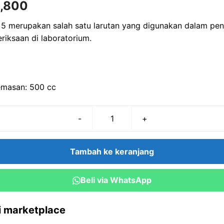
,800
 5 merupakan salah satu larutan yang digunakan dalam pene
riksaan di laboratorium.
emasan: 500 cc
-
+
Kuantitas
Buffer
pH
Tambah ke keranjang
5
(500
Beli via WhatsApp
cc)
ri marketplace