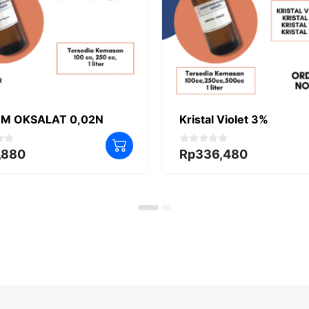
M OKSALAT 0,02N
Kristal Violet 3%
0
,880
Rp
336,480
o
u
t
o
f
5