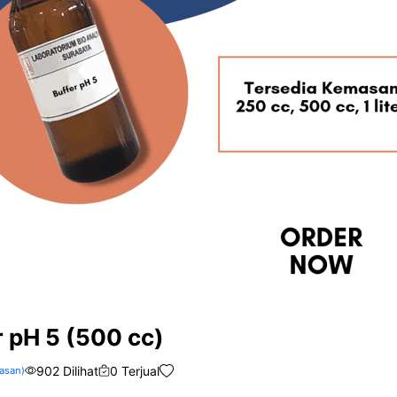
r pH 5 (500 cc)
902 Dilihat
0 Terjual
asan)