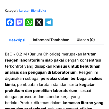
Kategori:
Larutan Bionalitika
F
M
W
X
T
a
a
h
el
c
st
at
e
Informasi Tambahan
Ulasan (0)
Deskripsi
e
o
s
gr
b
d
A
a
BaCl₂ 0,2 M (Barium Chloride) merupakan
larutan
o
o
p
m
reagen laboratorium siap pakai
dengan konsentrasi
terkontrol yang disiapkan
khusus untuk kebutuhan
o
n
p
analisis dan pengujian di laboratorium
. Reagen ini
k
digunakan sebagai
pereaksi dalam berbagai analisis
kimia
, pembuatan larutan standar, serta
kegiatan
praktikum dan penelitian laboratorium
, sesuai
dengan prosedur dan standar kerja yang
berlaku.Produk dikemas dalam
kemasan literan yang
aman dan profesional
, sehingga sangat
efisien