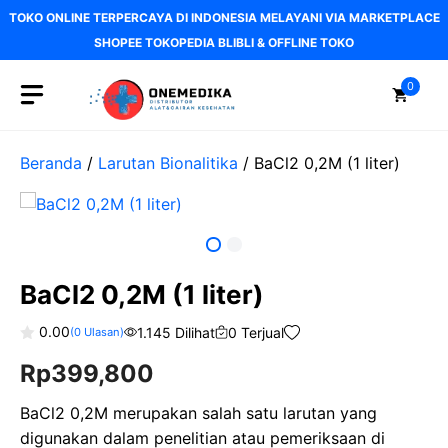
Langsung
TOKO ONLINE TERPERCAYA DI INDONESIA MELAYANI VIA MARKETPLACE
ke
SHOPEE TOKOPEDIA BLIBLI & OFFLINE TOKO
isi
0
Beranda
/
Larutan Bionalitika
/ BaCl2 0,2M (1 liter)
BaCl2 0,2M (1 liter)
0.00
1.145 Dilihat
0 Terjual
(
0
Ulasan)
0
Rp
399,800
o
u
t
o
BaCl2 0,2M merupakan salah satu larutan yang
f
digunakan dalam penelitian atau pemeriksaan di
5