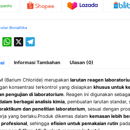
rutan Bionalitika
M
W
X
T
a
h
el
st
at
e
Informasi Tambahan
Ulasan (0)
si
o
s
gr
d
A
a
 M (Barium Chloride) merupakan
larutan reagen laboratori
o
p
m
an konsentrasi terkontrol yang disiapkan
khusus untuk k
dan pengujian di laboratorium
. Reagen ini digunakan sebaga
n
p
dalam berbagai analisis kimia
, pembuatan larutan standar, 
praktikum dan penelitian laboratorium
, sesuai dengan pro
erja yang berlaku.Produk dikemas dalam
kemasan lebih be
 profesional
, sehingga
efisien untuk pemakaian rutin
pad