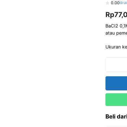
0.00
(
0
Ul
0
Rp
77,
o
u
t
o
BaCl2 0,1
f
atau peme
5
Ukuran k
Beli da