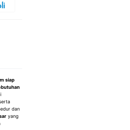
um siap
ebutuhan
i
serta
sedur dan
sar
yang
a