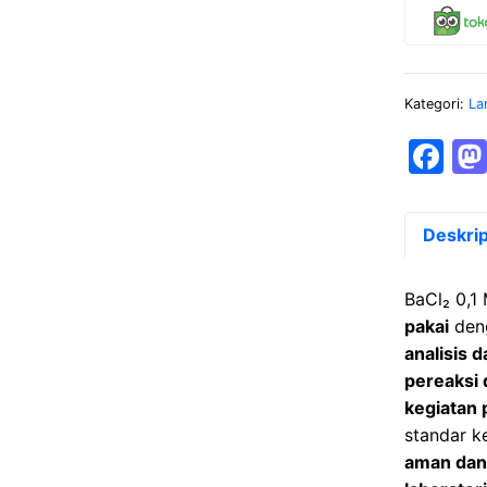
Kategori:
La
F
a
c
Deskrip
e
b
BaCl₂ 0,1
o
pakai
deng
analisis 
o
pereaksi 
k
kegiatan 
standar k
aman dan