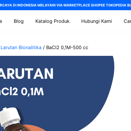
RCAYA DI INDONESIA MELAYANI VIA MARKETPLACE SHOPEE TOKOPEDIA BLI
e
Blog
Katalog Produk
Hubungi Kami
Car
/
Larutan Bionalitika
/ BaCl2 0,1M-500 cc