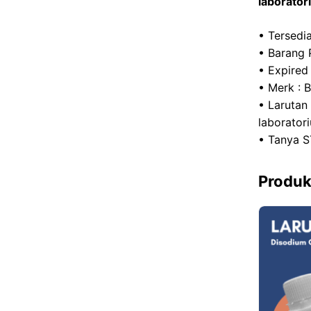
laborator
• Tersedia
• Barang 
• Expired
• Merk : 
• Larutan
laborator
• Tanya S
Produk