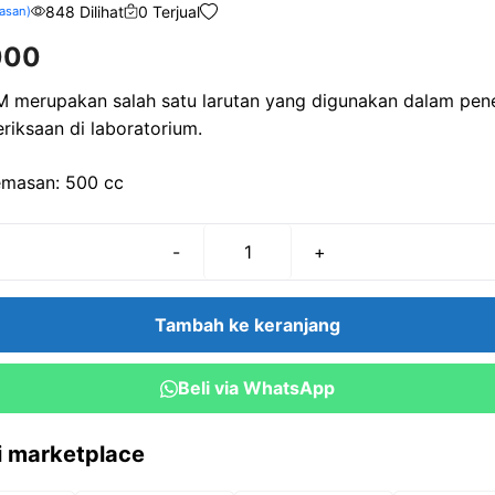
848 Dilihat
0 Terjual
asan)
000
M merupakan salah satu larutan yang digunakan dalam pene
riksaan di laboratorium.
emasan: 500 cc
-
+
Kuantitas
BaCl2
0,1M-
Tambah ke keranjang
500
cc
Beli via WhatsApp
ri marketplace