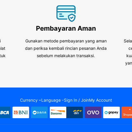
Pembayaran Aman
i
Gunakan metode pembayaran yang aman
Sel
lat
dan periksa kembali rincian pesanan Anda
c
tuk
sebelum melakukan transaksi.
ku
.
yan
Currency
Language
Sign In / Join
My Account