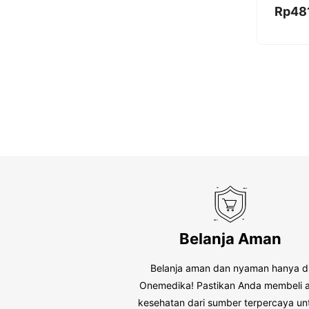
0
Rp
48
o
u
t
o
f
5
Belanja Aman
Belanja aman dan nyaman hanya d
Onemedika! Pastikan Anda membeli a
kesehatan dari sumber terpercaya un