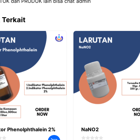
TOK dan PRODUK lain bisa chat admin
 Terkait
tor Phenolphthalein 2%
NaNO2