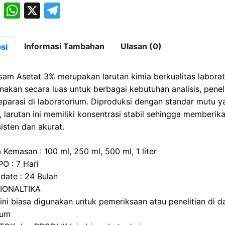
M
W
X
T
a
h
el
st
at
e
Informasi Tambahan
Ulasan (0)
si
o
s
gr
d
A
a
sam Asetat 3% merupakan larutan kimia berkualitas labora
o
p
m
nakan secara luas untuk berbagai kebutuhan analisis, peneli
eparasi di laboratorium. Diproduksi dengan standar mutu y
n
p
, larutan ini memiliki konsentrasi stabil sehingga memberika
isten dan akurat.
 Kemasan : 100 ml, 250 ml, 500 ml, 1 liter
PO : 7 Hari
 date : 24 Bulan
BIONALTIKA
 ini biasa digunakan untuk pemeriksaan atau penelitian di 
ium