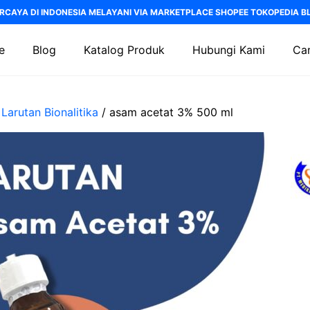
RCAYA DI INDONESIA MELAYANI VIA MARKETPLACE SHOPEE TOKOPEDIA BLI
e
Blog
Katalog Produk
Hubungi Kami
Car
/
Larutan Bionalitika
/ asam acetat 3% 500 ml