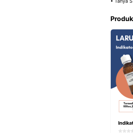
• Tanya S
Produk
Indika