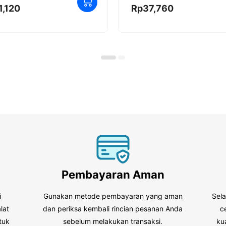
0
1,120
Rp
37,760
o
u
t
o
f
5
Pembayaran Aman
i
Gunakan metode pembayaran yang aman
Sel
lat
dan periksa kembali rincian pesanan Anda
c
tuk
sebelum melakukan transaksi.
ku