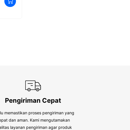
0
R
o
0
Rp
185,280
u
o
t
u
o
t
f
o
5
f
5
Pengiriman Cepat
alu memastikan proses pengiriman yang
epat dan aman. Kami mengutamakan
alitas layanan pengiriman agar produk