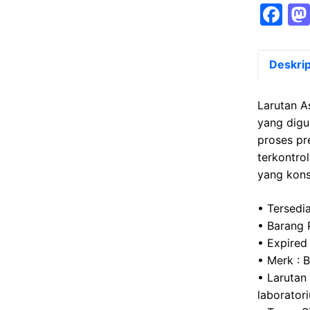
F
a
c
Deskrip
e
b
Larutan A
o
yang digu
proses pr
o
terkontrol
k
yang kons
• Tersedia
• Barang 
• Expired
• Merk : 
• Larutan
laborator