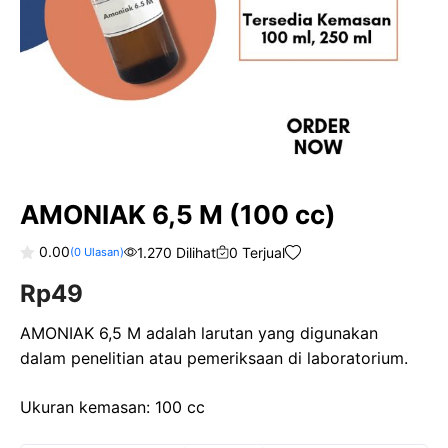
AMONIAK 6,5 M (100 cc)
0.00
1.270 Dilihat
0 Terjual
(
0
Ulasan)
0
Rp
49
o
u
t
o
AMONIAK 6,5 M adalah larutan yang digunakan
f
dalam penelitian atau pemeriksaan di laboratorium.
5
Ukuran kemasan: 100 cc