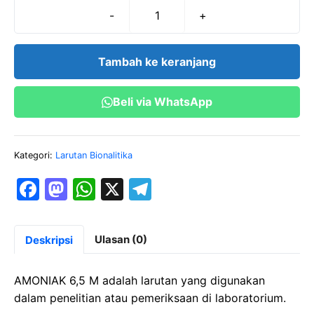
-
+
Kuantitas
AMONIAK
6,5
Tambah ke keranjang
M
(100
Beli via WhatsApp
cc)
Kategori:
Larutan Bionalitika
F
M
W
X
T
a
a
h
el
c
st
at
e
Ulasan (0)
Deskripsi
e
o
s
gr
b
d
A
a
AMONIAK 6,5 M adalah larutan yang digunakan
o
o
p
m
dalam penelitian atau pemeriksaan di laboratorium.