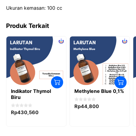
o
n
p
Ukuran kemasan: 100 cc
k
Produk Terkait
Indikator Thymol
Methylene Blue 0,1%
Biru
0
Rp
44,800
o
0
Rp
430,560
u
o
t
u
o
t
f
o
5
f
5