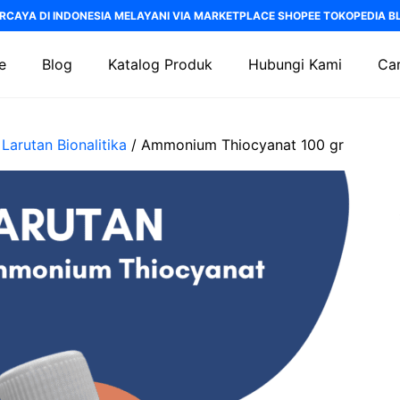
RCAYA DI INDONESIA MELAYANI VIA MARKETPLACE SHOPEE TOKOPEDIA BLI
e
Blog
Katalog Produk
Hubungi Kami
Car
/
Larutan Bionalitika
/ Ammonium Thiocyanat 100 gr