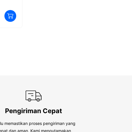
NONE-APELT
In
0
0
Rp
230,560
R
o
o
u
u
t
t
o
o
f
f
5
5
Pengiriman Cepat
alu memastikan proses pengiriman yang
epat dan aman. Kami mengutamakan