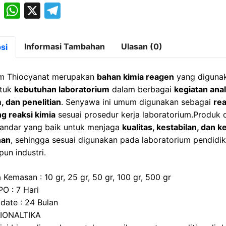
M
W
X
T
a
h
el
st
at
e
Informasi Tambahan
Ulasan (0)
si
o
s
gr
d
A
a
 Thiocyanat merupakan
bahan kimia reagen
yang diguna
o
p
m
ntuk
kebutuhan laboratorium
dalam berbagai
kegiatan anal
, dan penelitian
. Senyawa ini umum digunakan sebagai
re
n
p
g reaksi kimia
sesuai prosedur kerja laboratorium.Produk
andar yang baik untuk menjaga
kualitas, kestabilan, dan
nan
, sehingga sesuai digunakan pada laboratorium pendidika
pun industri.
 Kemasan : 10 gr, 25 gr, 50 gr, 100 gr, 500 gr
PO : 7 Hari
 date : 24 Bulan
BIONALTIKA