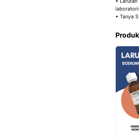
• Larutan
laborator
• Tanya S
Produk