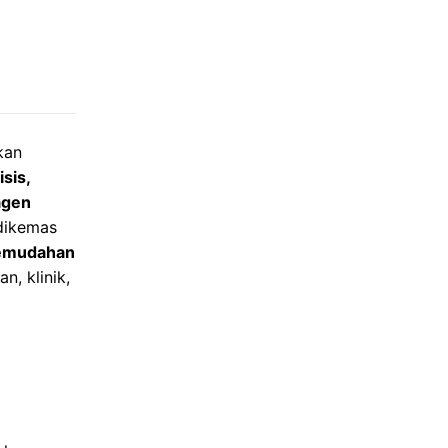
kan
isis,
agen
 dikemas
 kemudahan
n, klinik,