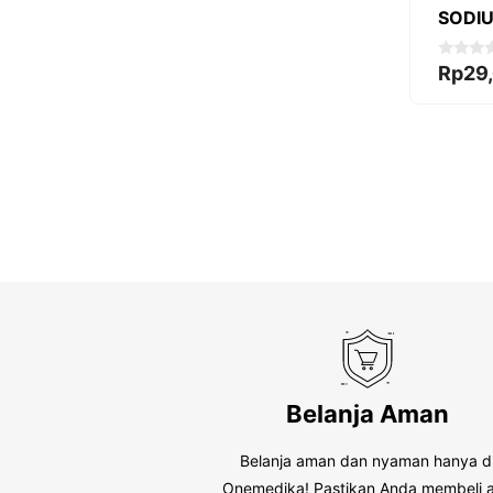
SODIU
0
Rp
29
o
u
t
o
f
5
Belanja Aman
Belanja aman dan nyaman hanya d
Onemedika! Pastikan Anda membeli a