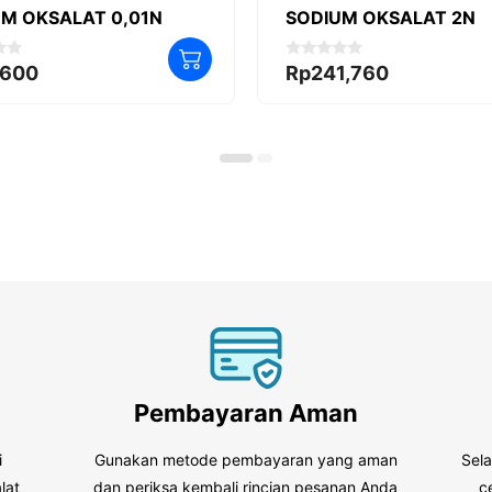
M OKSALAT 0,01N
SODIUM OKSALAT 2N
0
,600
Rp
241,760
o
u
t
o
f
5
Pembayaran Aman
i
Gunakan metode pembayaran yang aman
Sel
lat
dan periksa kembali rincian pesanan Anda
c