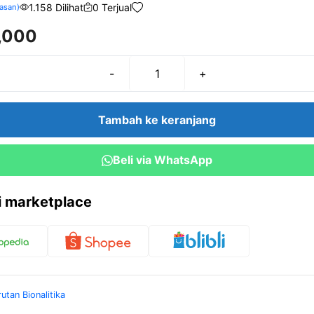
1.158 Dilihat
0 Terjual
asan)
,000
-
+
Kuantitas
Ammonium
Thiocyanat
Tambah ke keranjang
100
gr
Beli via WhatsApp
ri marketplace
rutan Bionalitika