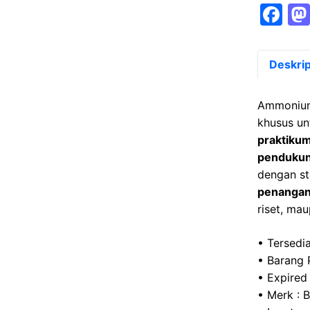
F
a
c
Deskrip
e
b
Ammonium
o
khusus u
praktikum
o
pendukun
k
dengan st
penanga
riset, mau
• Tersedia
• Barang 
• Expired
• Merk : 