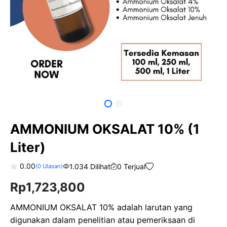
AMMONIUM OKSALAT 10% (1
Liter)
0.00
1.034 Dilihat
0 Terjual
(
0
Ulasan)
0
Rp
1,723,800
o
u
t
o
AMMONIUM OKSALAT 10% adalah larutan yang
f
digunakan dalam penelitian atau pemeriksaan di
5