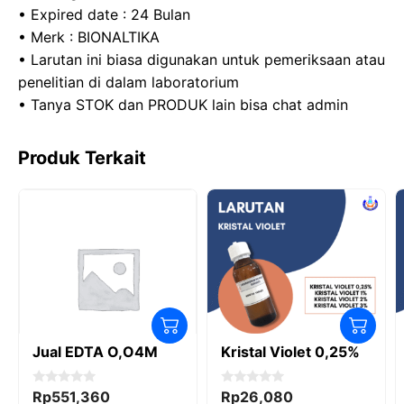
• Expired date : 24 Bulan
• Merk : BIONALTIKA
• Larutan ini biasa digunakan untuk pemeriksaan atau
penelitian di dalam laboratorium
• Tanya STOK dan PRODUK lain bisa chat admin
Produk Terkait
Jual EDTA O,O4M
Kristal Violet 0,25%
0
0
Rp
551,360
Rp
26,080