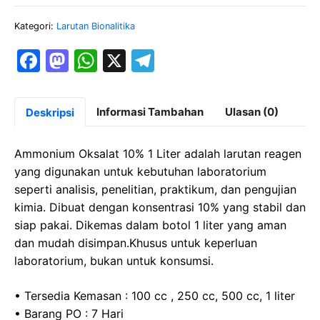
Kategori:
Larutan Bionalitika
F
M
W
X
T
a
a
h
el
c
st
at
e
Informasi Tambahan
Ulasan (0)
Deskripsi
e
o
s
gr
b
d
A
a
Ammonium Oksalat 10% 1 Liter adalah larutan reagen
o
o
p
m
yang digunakan untuk kebutuhan laboratorium
seperti analisis, penelitian, praktikum, dan pengujian
o
n
p
kimia. Dibuat dengan konsentrasi 10% yang stabil dan
k
siap pakai. Dikemas dalam botol 1 liter yang aman
dan mudah disimpan.Khusus untuk keperluan
laboratorium, bukan untuk konsumsi.
• Tersedia Kemasan : 100 cc , 250 cc, 500 cc, 1 liter
• Barang PO : 7 Hari