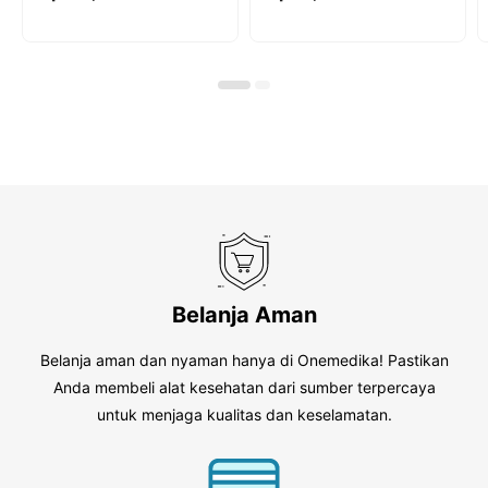
o
o
u
u
t
t
o
o
f
f
5
5
Belanja Aman
Belanja aman dan nyaman hanya di Onemedika! Pastikan
Anda membeli alat kesehatan dari sumber terpercaya
untuk menjaga kualitas dan keselamatan.