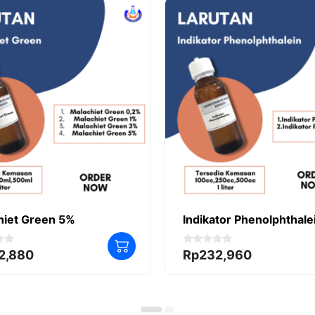
hiet Green 5%
Indikator Phenolphthale
0
2,880
Rp
232,960
o
u
t
o
f
5