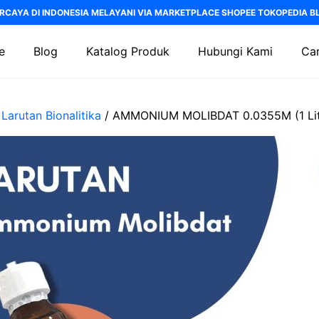
RCAYA DI INDONESIA MELAYANI VIA MARKETPLACE SHOPEE TOKOPEDIA BLI
e
Blog
Katalog Produk
Hubungi Kami
Car
/
Larutan Bionalitika
/ AMMONIUM MOLIBDAT 0.0355M (1 Lit