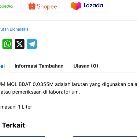
rutan Bionalitika
M
W
X
T
a
h
el
st
at
e
Informasi Tambahan
Ulasan (0)
si
o
s
gr
d
A
a
 MOLIBDAT 0.0355M adalah larutan yang digunakan dal
o
p
m
n atau pemeriksaan di laboratorium.
n
p
masan: 1 Liter
 Terkait