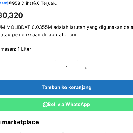
958 Dilihat
0 Terjual
asan)
80,320
 MOLIBDAT 0.0355M adalah larutan yang digunakan dal
n atau pemeriksaan di laboratorium.
masan: 1 Liter
-
+
Kuantitas
AMMONIUM
MOLIBDAT
Tambah ke keranjang
0.0355M
(1
Beli via WhatsApp
Liter)
ri marketplace