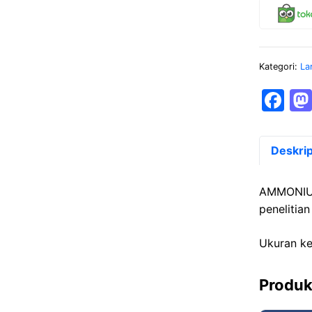
Kategori:
La
F
a
c
Deskrip
e
b
AMMONIUM
o
penelitia
o
Ukuran ke
k
Produk