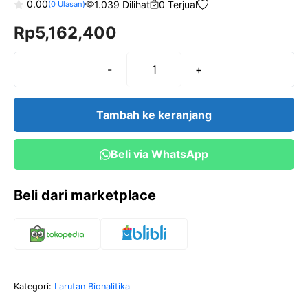
0.00
1.039 Dilihat
0 Terjual
(
0
Ulasan)
0
Rp
5,162,400
o
u
t
o
f
-
+
Kuantitas
5
AMMONIUM
HEPTAMOLYBDATE
Tambah ke keranjang
TETRA
HYDRATE
Beli via WhatsApp
250
gr
Beli dari marketplace
Kategori:
Larutan Bionalitika