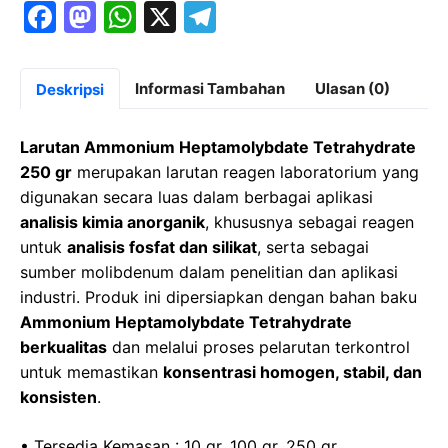
F
M
W
X
T
a
a
h
el
c
st
at
e
Informasi Tambahan
Ulasan (0)
Deskripsi
e
o
s
gr
b
d
A
a
Larutan Ammonium Heptamolybdate Tetrahydrate
o
o
p
m
250 gr
merupakan larutan reagen laboratorium yang
digunakan secara luas dalam berbagai aplikasi
o
n
p
analisis kimia anorganik
, khususnya sebagai reagen
k
untuk
analisis fosfat dan silikat
, serta sebagai
sumber molibdenum dalam penelitian dan aplikasi
industri. Produk ini dipersiapkan dengan bahan baku
Ammonium Heptamolybdate Tetrahydrate
berkualitas
dan melalui proses pelarutan terkontrol
untuk memastikan
konsentrasi homogen, stabil, dan
konsisten
.
• Tersedia Kemasan : 10 gr, 100 gr, 250 gr