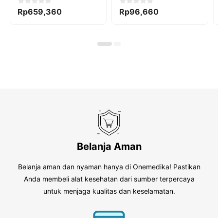
0
0
Rp
659,360
Rp
96,660
o
o
u
u
t
t
o
o
f
f
5
5
Belanja Aman
Belanja aman dan nyaman hanya di Onemedika! Pastikan
Anda membeli alat kesehatan dari sumber terpercaya
untuk menjaga kualitas dan keselamatan.