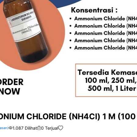
IUM CHLORIDE (NH4Cl) 1 M (100 
1.087 Dilihat
0 Terjual
asan)