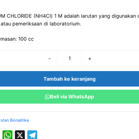
 CHLORIDE (NH4Cl) 1 M adalah larutan yang digunakan 
n atau pemeriksaan di laboratorium.
masan: 100 cc
-
+
Kuantitas
AMMONIUM
CHLORIDE
Tambah ke keranjang
(NH4Cl)
1
Beli via WhatsApp
M
(100
cc)
rutan Bionalitika
M
W
X
T