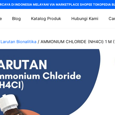
RCAYA DI INDONESIA MELAYANI VIA MARKETPLACE SHOPEE TOKOPEDIA BLI
e
Blog
Katalog Produk
Hubungi Kami
Car
/
Larutan Bionalitika
/ AMMONIUM CHLORIDE (NH4Cl) 1 M (1