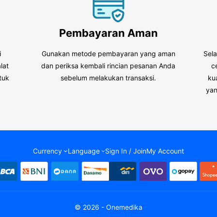
Pembayaran Aman
i
Gunakan metode pembayaran yang aman
Sel
lat
dan periksa kembali rincian pesanan Anda
c
tuk
sebelum melakukan transaksi.
ku
.
yan
Currency
Language
Sign In / Join
My Account
© 2026 - Onemedika