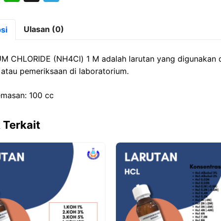
a
h
el
st
at
e
Ulasan (0)
si
o
s
gr
d
A
a
 CHLORIDE (NH4Cl) 1 M adalah larutan yang digunakan 
o
p
m
n atau pemeriksaan di laboratorium.
n
p
masan: 100 cc
 Terkait