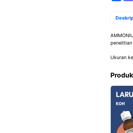
a
c
Deskrip
e
b
AMMONIUM
o
penelitia
o
Ukuran ke
k
Produk