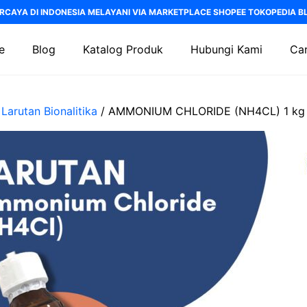
RCAYA DI INDONESIA MELAYANI VIA MARKETPLACE SHOPEE TOKOPEDIA BLI
e
Blog
Katalog Produk
Hubungi Kami
Car
/
Larutan Bionalitika
/ AMMONIUM CHLORIDE (NH4CL) 1 kg