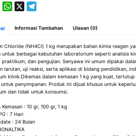
M
W
X
T
a
h
el
st
at
e
Informasi Tambahan
Ulasan (0)
si
o
s
gr
d
A
a
 Chloride (NH4Cl) 1 kg merupakan bahan kimia reagen y
o
p
m
 untuk berbagai kebutuhan laboratorium seperti analisis ki
n, praktikum, dan pengujian. Senyawa ini umum dipakai dal
n
p
larutan, uji reaksi, serta aplikasi di bidang pendidikan, ind
ium klinik.Dikemas dalam kemasan 1 kg yang kuat, tertutup 
untuk penyimpanan. Produk ini dijual khusus untuk keperl
ium dan tidak untuk konsumsi.
 Kemasan : 10 gr, 100 gr, 1 kg
PO : 7 Hari
 date : 24 Bulan
BIONALTIKA