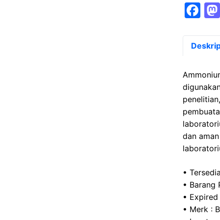
F
a
c
Deskrip
e
b
Ammonium
o
digunakan
penelitia
o
pembuatan 
k
laborator
dan aman 
laborator
• Tersedia
• Barang 
• Expired
• Merk : 