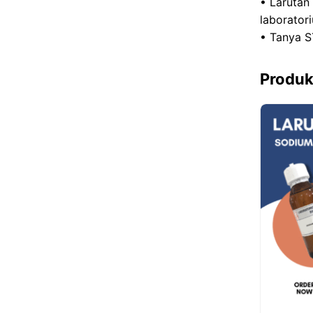
• Larutan
laborator
• Tanya S
Produk