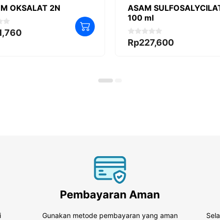
UM OKSALAT 2N
ASAM SULFOSALYCILA
100 ml
1,760
0
Rp
227,600
o
u
t
o
f
5
Pembayaran Aman
i
Gunakan metode pembayaran yang aman
Sel