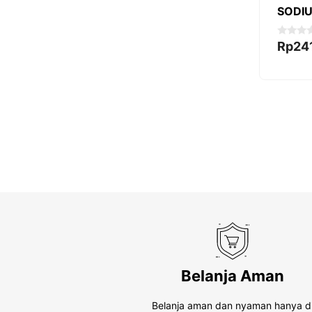
SODI
0
Rp
24
o
u
t
o
f
5
Belanja Aman
Belanja aman dan nyaman hanya d