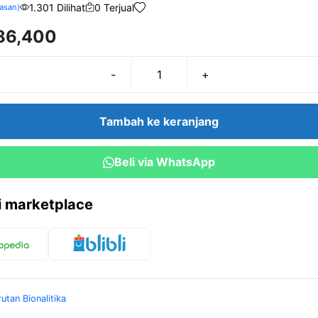
1.301 Dilihat
0 Terjual
asan)
86,400
-
+
Kuantitas
AMMONIUM
CHLORIDE
Tambah ke keranjang
(NH4CL)
1
Beli via WhatsApp
kg
ri marketplace
rutan Bionalitika