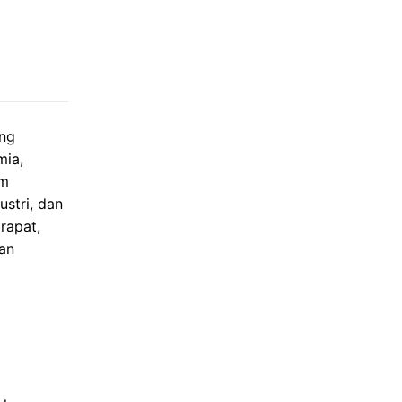
ang
mia,
am
ustri, dan
rapat,
uan