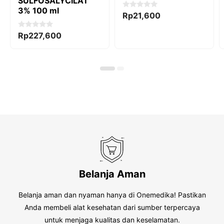
SULFOSALYCILAT
3% 100 ml
0
Rp
21,600
o
u
t
0
Rp
227,600
o
o
f
u
5
t
o
f
5
Belanja Aman
Belanja aman dan nyaman hanya di Onemedika! Pastikan
Anda membeli alat kesehatan dari sumber terpercaya
untuk menjaga kualitas dan keselamatan.