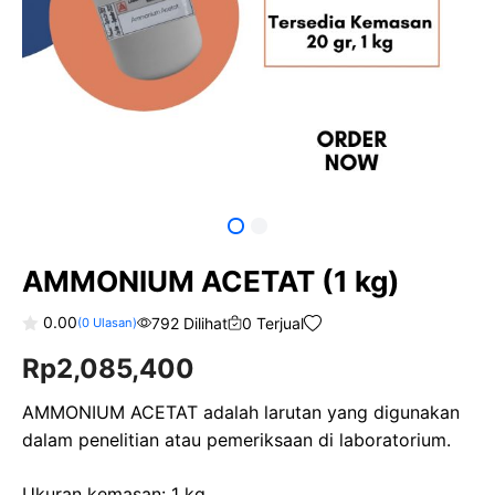
AMMONIUM ACETAT (1 kg)
0.00
792 Dilihat
0 Terjual
(
0
Ulasan)
0
Rp
2,085,400
o
u
t
o
AMMONIUM ACETAT adalah larutan yang digunakan
f
dalam penelitian atau pemeriksaan di laboratorium.
5
Ukuran kemasan: 1 kg