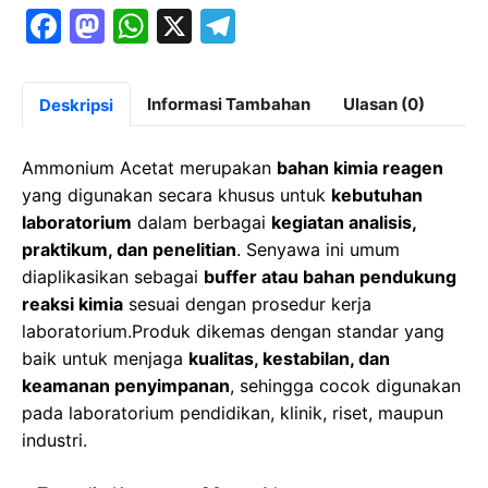
F
M
W
X
T
a
a
h
el
c
st
at
e
Informasi Tambahan
Ulasan (0)
Deskripsi
e
o
s
gr
b
d
A
a
Ammonium Acetat merupakan
bahan kimia reagen
o
o
p
m
yang digunakan secara khusus untuk
kebutuhan
laboratorium
dalam berbagai
kegiatan analisis,
o
n
p
praktikum, dan penelitian
. Senyawa ini umum
k
diaplikasikan sebagai
buffer atau bahan pendukung
reaksi kimia
sesuai dengan prosedur kerja
laboratorium.Produk dikemas dengan standar yang
baik untuk menjaga
kualitas, kestabilan, dan
keamanan penyimpanan
, sehingga cocok digunakan
pada laboratorium pendidikan, klinik, riset, maupun
industri.