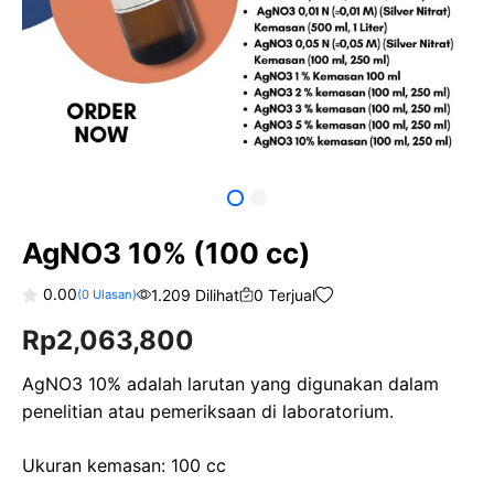
AgNO3 10% (100 cc)
0.00
1.209 Dilihat
0 Terjual
(
0
Ulasan)
0
Rp
2,063,800
o
u
t
o
AgNO3 10% adalah larutan yang digunakan dalam
f
penelitian atau pemeriksaan di laboratorium.
5
Ukuran kemasan: 100 cc