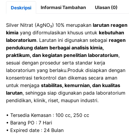
c
st
at
e
Informasi Tambahan
Ulasan (0)
Deskripsi
e
o
s
gr
b
d
A
a
Silver Nitrat (AgNO₃) 10% merupakan
larutan reagen
o
o
p
m
kimia
yang diformulasikan khusus untuk
kebutuhan
laboratorium
. Larutan ini digunakan sebagai
reagen
o
n
p
pendukung dalam berbagai analisis kimia,
k
praktikum, dan kegiatan penelitian laboratorium
,
sesuai dengan prosedur serta standar kerja
laboratorium yang berlaku.Produk disiapkan dengan
konsentrasi terkontrol dan dikemas secara aman
untuk menjaga
stabilitas, kemurnian, dan kualitas
larutan
, sehingga siap digunakan pada laboratorium
pendidikan, klinik, riset, maupun industri.
• Tersedia Kemasan : 100 cc, 250 cc
• Barang PO : 7 Hari
• Expired date : 24 Bulan