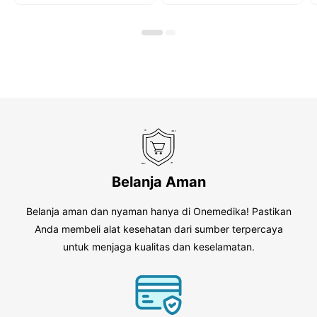
u
o
t
f
o
5
f
5
Belanja Aman
Belanja aman dan nyaman hanya di Onemedika! Pastikan
Anda membeli alat kesehatan dari sumber terpercaya
untuk menjaga kualitas dan keselamatan.