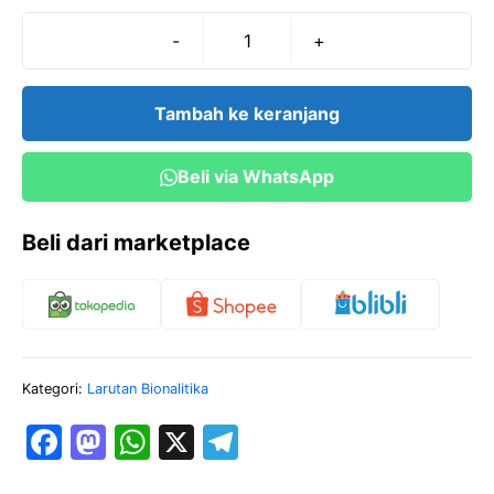
-
+
Kuantitas
AgNO3
10%
Tambah ke keranjang
(100
cc)
Beli via WhatsApp
Beli dari marketplace
Kategori:
Larutan Bionalitika
F
M
W
X
T
a
a
h
el