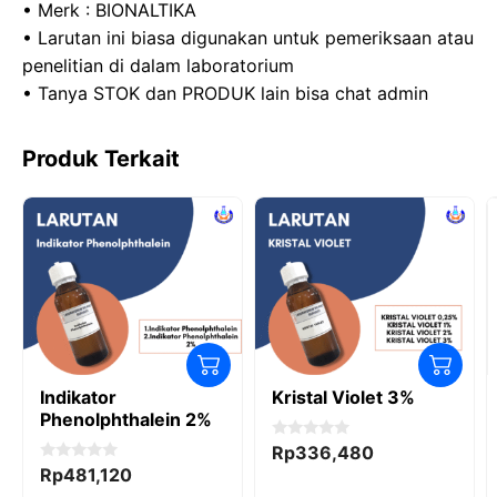
• Merk : BIONALTIKA
• Larutan ini biasa digunakan untuk pemeriksaan atau
penelitian di dalam laboratorium
• Tanya STOK dan PRODUK lain bisa chat admin
Produk Terkait
Indikator
Kristal Violet 3%
Phenolphthalein 2%
0
Rp
336,480
o
0
Rp
481,120
u
o
t