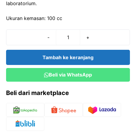
laboratorium.
Ukuran kemasan: 100 cc
-
+
Kuantitas
AgNO3
0,05N
Tambah ke keranjang
(=0,05M)
(Silver
Beli via WhatsApp
Nitrat)
(100
Beli dari marketplace
cc)