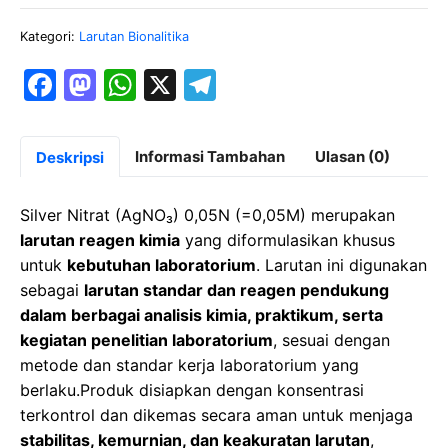
Kategori:
Larutan Bionalitika
F
M
W
X
T
a
a
h
el
c
st
at
e
Informasi Tambahan
Ulasan (0)
Deskripsi
e
o
s
gr
b
d
A
a
Silver Nitrat (AgNO₃) 0,05N (=0,05M) merupakan
o
o
p
m
larutan reagen kimia
yang diformulasikan khusus
untuk
kebutuhan laboratorium
. Larutan ini digunakan
o
n
p
sebagai
larutan standar dan reagen pendukung
k
dalam berbagai analisis kimia, praktikum, serta
kegiatan penelitian laboratorium
, sesuai dengan
metode dan standar kerja laboratorium yang
berlaku.Produk disiapkan dengan konsentrasi
terkontrol dan dikemas secara aman untuk menjaga
stabilitas, kemurnian, dan keakuratan larutan
,