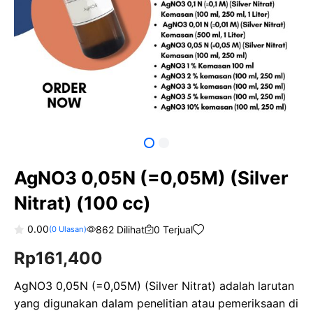
AgNO3 0,05N (=0,05M) (Silver
Nitrat) (100 cc)
0.00
862 Dilihat
0 Terjual
(
0
Ulasan)
0
Rp
161,400
o
u
t
o
AgNO3 0,05N (=0,05M) (Silver Nitrat) adalah larutan
f
yang digunakan dalam penelitian atau pemeriksaan di
5