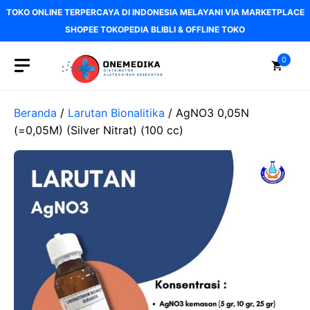
Langsung
TOKO ONLINE TERPERCAYA DI INDONESIA MELAYANI VIA MARKETPLACE
ke
SHOPEE TOKOPEDIA BLIBLI & OFFLINE TOKO
isi
0
Beranda
/
Larutan Bionalitika
/ AgNO3 0,05N
(=0,05M) (Silver Nitrat) (100 cc)