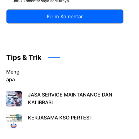
untuk komentar saya berikutnya.
Tips & Trik
Meng
apa
Mema
JASA SERVICE MAINTANANCE DAN
ntau
KALIBRASI
Kadar
Kolest
KERJASAMA KSO PERTEST
erol
Itu
Pentin